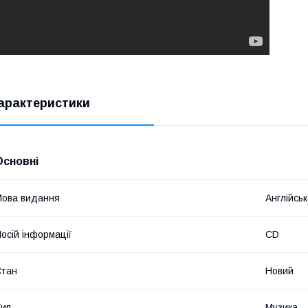
арактеристики
Основні
ова видання
Англійсь
осій інформації
CD
Стан
Новий
ип
Музика