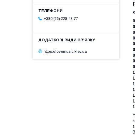
S
+380 (66) 228-48-77
0
0
0
0
0
0
https://lovemusic.kiev.ua
0
0
0
1
1
1
1
1
1
1
У
в
з
В