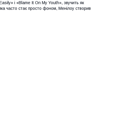
Easily» і «Blame It On My Youth», звучить як
зика часто стає просто фоном, Менілоу створив