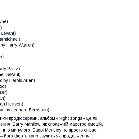
yne)
)
 Levant)
armichael)
c by Harry Warren)
n)
rty Palitz)
ne DePaul)
c by Harold Arlen)
ood)
ser)
an)
Van Heusen)
ic by Leonard Bernstein)
кучими продюсерами, альбом «Night songs» це як
ення. Barry Manilow, як справжній маестро емоцій,
тінню минулого. Баррі Менілоу не просто співає.
а – його фортепіано звучить як продовження