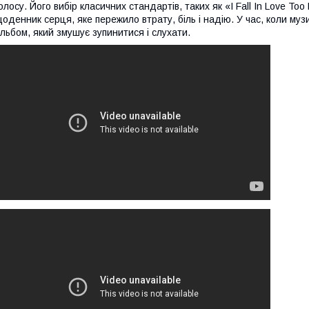
олосу. Його вибір класичних стандартів, таких як «I Fall In Love Too 
оденник серця, яке пережило втрату, біль і надію. У час, коли му
льбом, який змушує зупинитися і слухати.