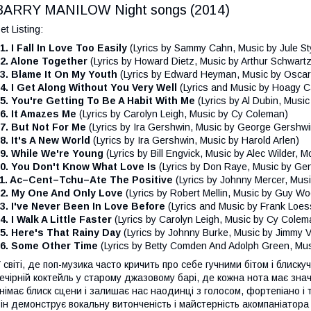
BARRY MANILOW Night songs (2014)
et Listing:
1. I Fall In Love Too Easily
(Lyrics by Sammy Cahn, Music by Jule St
2. Alone Together
(Lyrics by Howard Dietz, Music by Arthur Schwartz
3. Blame It On My Youth
(Lyrics by Edward Heyman, Music by Oscar
4. I Get Along Without You Very Well
(Lyrics and Music by Hoagy C
5. You're Getting To Be A Habit With Me
(Lyrics by Al Dubin, Musi
6. It Amazes Me
(Lyrics by Carolyn Leigh, Music by Cy Coleman)
7. But Not For Me
(Lyrics by Ira Gershwin, Music by George Gershwi
8. It's A New World
(Lyrics by Ira Gershwin, Music by Harold Arlen)
9. While We're Young
(Lyrics by Bill Engvick, Music by Alec Wilder, Mo
0. You Don't Know What Love Is
(Lyrics by Don Raye, Music by Ge
1. Ac–Cent–Tchu–Ate The Positive
(Lyrics by Johnny Mercer, Musi
2. My One And Only Love
(Lyrics by Robert Mellin, Music by Guy W
3. I've Never Been In Love Before
(Lyrics and Music by Frank Loes
4. I Walk A Little Faster
(Lyrics by Carolyn Leigh, Music by Cy Colem
5. Here's That Rainy Day
(Lyrics by Johnny Burke, Music by Jimmy 
6. Some Other Time
(Lyrics by Betty Comden And Adolph Green, Mus
 світі, де поп-музика часто кричить про себе гучними бітом і блис
ечірній коктейль у старому джазовому барі, де кожна нота має знач
німає блиск сцени і залишає нас наодинці з голосом, фортепіано і 
ін демонструє вокальну витонченість і майстерність акомпаніатор