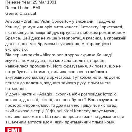
Release Year: 25 Mar 1991
Record Label: EMI
Genre: Classical
Альбом «Brahms: Violin Concerto» у виконанні Найджела
Кеннеді це музична арія витонченості, інтелекту і пристрасті,
яка поєднує непокірний дух віртуоза з глибоким романтизмом
Брамса. Цей диск не лише інтерпретація класики, а справжній
діалог епох: між Брамсом і сучасністю, між традицією і
експресією.
Від перших тактів «Allegro non troppo» скрипка Кеннеді
звучить, немов душа, яка мовчала століття, нарешті
наважилася промовити. Його фразування, як поезія, що не
потребує слів: інтимна, смілива, сповнена глибокого
внутрішнього діалогу з оркестром. Тут кожна нота, як дотик
пензля до полотна, жодного зайвого руху, тільки чисте
натхнення.
У другій частині «Adagio» скрипка ніби розповідає історію
кохання, далекої, ніжної, але незабутньої. Вона звучить то
прозоро й проникливо, то драматично і рішуче, як спогад,
який оживає в серці. У фіналі Nigel Kennedy дарує музиці
сміливе нове життя. Він грає не просто технічно досконало, а
з шаленим артистизмом, який притаманний тільки йому.