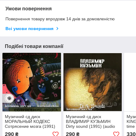
Умови повернення
Повернення товару впродовж 14 днів за домовленістю
Всі умови повернення
Подібні товари компанії
Музичний сд диск
Музичний сд диск
Музи
МОРАЛЬНЫЙ КОДЕКС
ВЛАДИМИР КУЗЬМИН
KIN
Сотрясение мозга (1991)
Dirty sound (1991) (audio
time
(audio cd)
cd)
290
290
330
₴
₴