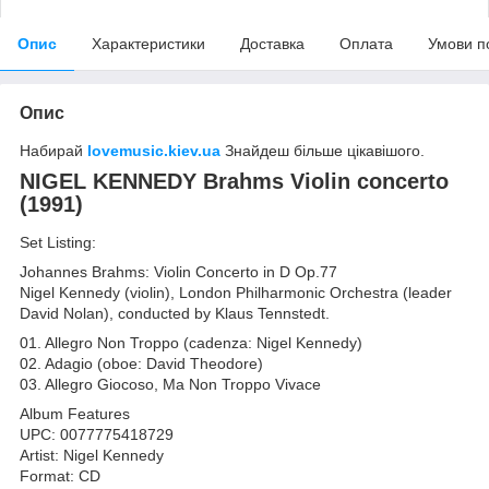
Опис
Характеристики
Доставка
Оплата
Умови п
Опис
Набирай
lovemusic.kiev.ua
Знайдеш більше цікавішого.
NIGEL KENNEDY Brahms Violin concerto
(1991)
Set Listing:
Johannes Brahms: Violin Concerto in D Op.77
Nigel Kennedy (violin), London Philharmonic Orchestra (leader
David Nolan), conducted by Klaus Tennstedt.
01. Allegro Non Troppo (cadenza: Nigel Kennedy)
02. Adagio (oboe: David Theodore)
03. Allegro Giocoso, Ma Non Troppo Vivace
Album Features
UPC: 0077775418729
Artist: Nigel Kennedy
Format: CD