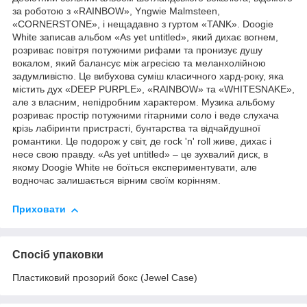
за роботою з «RAINBOW», Yngwie Malmsteen,
«CORNERSTONE», і нещадавно з гуртом «TANK». Doogie
White записав альбом «As yet untitled», який дихає вогнем,
розриває повітря потужними рифами та пронизує душу
вокалом, який балансує між агресією та меланхолійною
задумливістю. Це вибухова суміш класичного хард-року, яка
містить дух «DEEP PURPLE», «RAINBOW» та «WHITESNAKE»,
але з власним, непідробним характером. Музика альбому
розриває простір потужними гітарними соло і веде слухача
крізь лабіринти пристрасті, бунтарства та відчайдушної
романтики. Це подорож у світ, де rock 'n' roll живе, дихає і
несе свою правду. «As yet untitled» – це зухвалий диск, в
якому Doogie White не боїться експериментувати, але
водночас залишається вірним своїм корінням.
Приховати
Спосіб упаковки
Пластиковий прозорий бокс (Jewel Case)