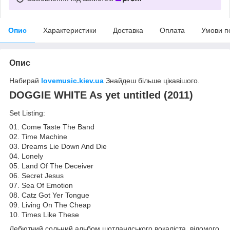
Опис
Характеристики
Доставка
Оплата
Умови п
Опис
Набирай
lovemusic.kiev.ua
Знайдеш більше цікавішого.
DOGGIE WHITE As yet untitled (2011)
Set Listing:
01. Come Taste The Band
02. Time Machine
03. Dreams Lie Down And Die
04. Lonely
05. Land Of The Deceiver
06. Secret Jesus
07. Sea Of Emotion
08. Catz Got Yer Tongue
09. Living On The Cheap
10. Times Like These
Дебютний сольний альбом шотландського вокаліста, відомого