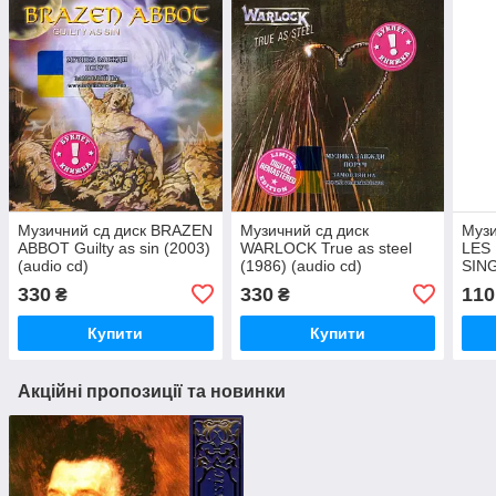
Музичний сд диск BRAZEN
Музичний сд диск
Музи
ABBOT Guilty as sin (2003)
WARLOCK True as steel
LES
(audio cd)
(1986) (audio cd)
SING
the 
330
330
110
₴
₴
(aud
Купити
Купити
Акційні пропозиції та новинки