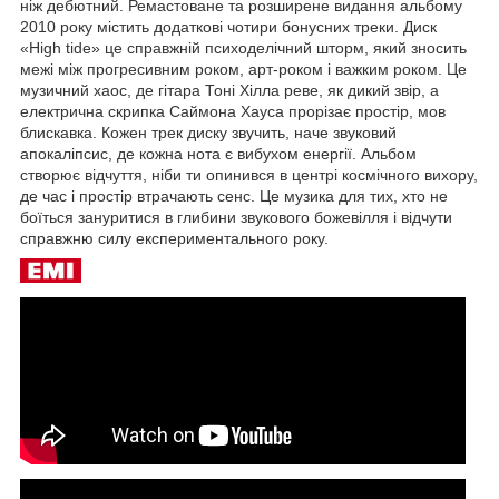
ніж дебютний. Ремастоване та розширене видання альбому
2010 року містить додаткові чотири бонусних треки. Диск
«High tide» це справжній психоделічний шторм, який зносить
межі між прогресивним роком, арт-роком і важким роком. Це
музичний хаос, де гітара Тоні Хілла реве, як дикий звір, а
електрична скрипка Саймона Хауса прорізає простір, мов
блискавка. Кожен трек диску звучить, наче звуковий
апокаліпсис, де кожна нота є вибухом енергії. Альбом
створює відчуття, ніби ти опинився в центрі космічного вихору,
де час і простір втрачають сенс. Це музика для тих, хто не
боїться зануритися в глибини звукового божевілля і відчути
справжню силу експериментального року.