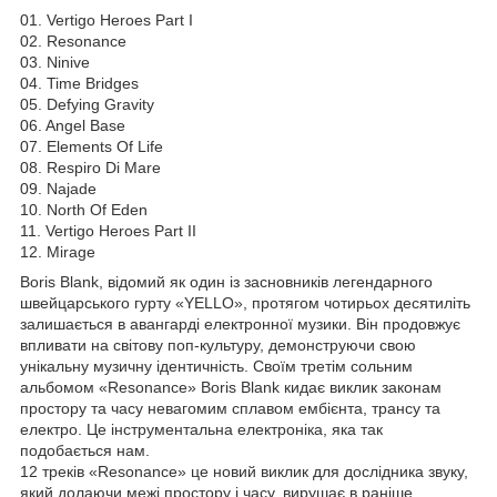
01. Vertigo Heroes Part I
02. Resonance
03. Ninive
04. Time Bridges
05. Defying Gravity
06. Angel Base
07. Elements Of Life
08. Respiro Di Mare
09. Najade
10. North Of Eden
11. Vertigo Heroes Part II
12. Mirage
Boris Blank, відомий як один із засновників легендарного
швейцарського гурту «YELLO», протягом чотирьох десятиліть
залишається в авангарді електронної музики. Він продовжує
впливати на світову поп-культуру, демонструючи свою
унікальну музичну ідентичність. Своїм третім сольним
альбомом «Resonance» Boris Blank кидає виклик законам
простору та часу невагомим сплавом ембієнта, трансу та
електро. Це інструментальна електроніка, яка так
подобається нам.
12 треків «Resonance» це новий виклик для дослідника звуку,
який долаючи межі простору і часу, вирушає в раніше