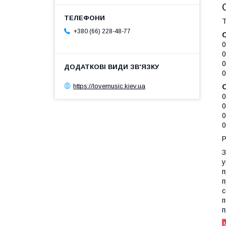
Т
+380 (66) 228-48-77
0
0
0
0
https://lovemusic.kiev.ua
0
0
0
0
Р
З
у
п
п
с
п
п