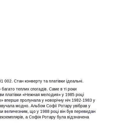
 002. Стан конверту та платівки ідеальні.
о багато теплих спогадів. Саме в ті роки
яви платівки «Нежная мелодия» у 1985 році
ты» вперше пролунала у новорічну ніч 1982-1983 у
звучала модно. Альбом Софії Ротару увібрав у
льки величезним, що у 1988 році він був перевидан
екземплярів, а Софія Ротару була відзначена