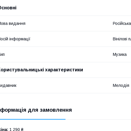
Основні
ова видання
Російська
осій інформації
Вінілові 
ип
Музика
Користувальницькі характеристики
идавник
Мелодія
нформація для замовлення
іна:
1 290 ₴