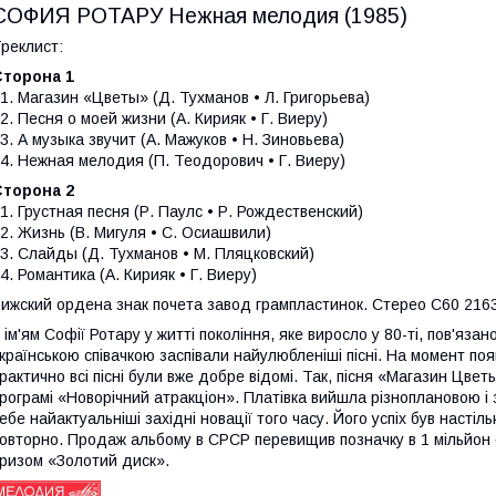
СОФИЯ РОТАРУ Нежная мелодия (1985)
реклист:
Сторона 1
1. Магазин «Цветы» (Д. Тухманов • Л. Григорьева)
2. Песня о моей жизни (А. Кирияк • Г. Виеру)
3. А музыка звучит (А. Мажуков • Н. Зиновьева)
4. Нежная мелодия (П. Теодорович • Г. Виеру)
Сторона 2
1. Грустная песня (Р. Паулс • Р. Рождественский)
2. Жизнь (В. Мигуля • С. Осиашвили)
3. Слайды (Д. Тухманов • М. Пляцковский)
4. Романтика (А. Кирияк • Г. Виеру)
ижский ордена знак почета завод грампластинок. Стерео С60 21631
 ім'ям Софії Ротару у житті покоління, яке виросло у 80-ті, пов'язан
країнською співачкою заспівали найулюбленіші пісні. На момент по
рактично всі пісні були вже добре відомі. Так, пісня «Магазин Цве
рограмі «Новорічний атракціон». Платівка вийшла різноплановою і 
ебе найактуальніші західні новації того часу. Його успіх був насті
овторно. Продаж альбому в СРСР перевищив позначку в 1 мільйон 
ризом «Золотий диск».