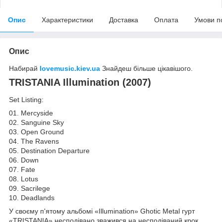
Опис
Характеристики
Доставка
Оплата
Умови п
Опис
Набирай
lovemusic.kiev.ua
Знайдеш більше цікавішого.
TRISTANIA Illumination (2007)
Set Listing:
01. Mercyside
02. Sanguine Sky
03. Open Ground
04. The Ravens
05. Destination Departure
06. Down
07. Fate
08. Lotus
09. Sacrilege
10. Deadlands
У своєму п'ятому альбомі «Illumination» Ghotic Metal гурт
«TRISTANIA» несподівано зважився на несподіваний крок,