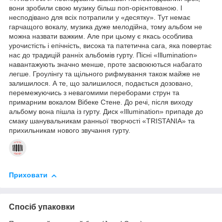
вони зробили свою музику більш поп-орієнтованою. І
несподівано для всіх потрапили у «десятку». Тут немає
гарчащого вокалу, музика дуже мелодійна, тому альбом не
можна назвати важким. Але при цьому є якась особлива
урочистість і епічність, висока та патетична сага, яка повертає
нас до традицій ранніх альбомів гурту. Пісні «Illumination»
навантажують значно менше, проте засвоюються набагато
легше. Гроулінгу та щільного рифмування також майже не
залишилося. А те, що залишилося, подається дозовано,
перемежуючись з невагомими переборами струн та
примарним вокалом Вібеке Стене. До речі, після виходу
альбому вона пішла із гурту. Диск «Illumination» припаде до
смаку шанувальникам ранньої творчості «TRISTANIA» та
прихильникам нового звучання гурту.
Приховати
Спосіб упаковки