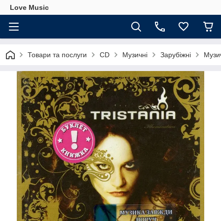
Love Music
Товари та послуги
CD
Музичні
Зарубіжні
Музич