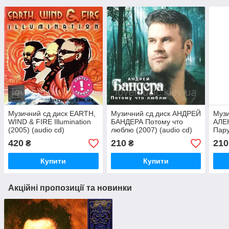
Музичний сд диск EARTH,
Музичний сд диск АНДРЕЙ
Музи
WIND & FIRE Illumination
БАНДЕРА Потому что
АЛЕ
(2005) (audio cd)
люблю (2007) (audio cd)
Пару
420
210
210
₴
₴
Купити
Купити
Акційні пропозиції та новинки