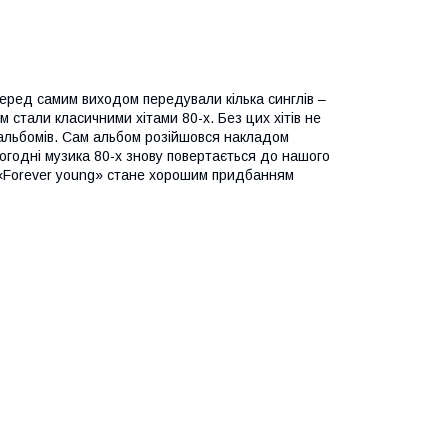
еред самим виходом передували кілька синглів –
м стали класичними хітами 80-х. Без цих хітів не
х альбомів. Сам альбом розійшовся накладом
огодні музика 80-х знову повертається до нашого
к «Forever young» стане хорошим придбанням