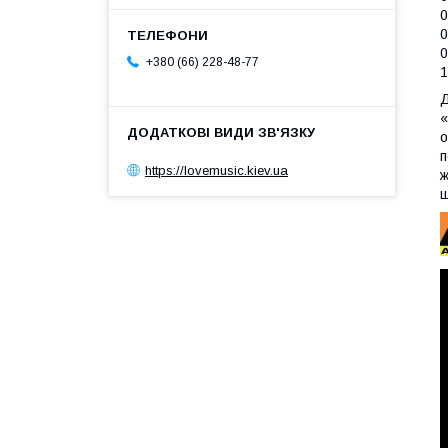
0
0
0
+380 (66) 228-48-77
1
Д
«
о
п
https://lovemusic.kiev.ua
ж
ш