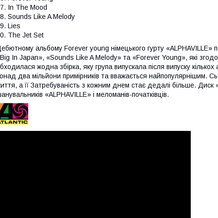
7. In The Mood
8. Sounds Like A Melody
9. Lies
0. The Jet Set
ебютному альбому Forever young німецького гурту «ALPHAVILLE» п
Big In Japan», «Sounds Like A Melody» та «Forever Young», які згодо
бходилася жодна збірка, яку група випускала після випуску кілько
онад два мільйони примірників та вважається найпопулярнішим. Сь
иття, а її Затребуваність з кожним днем стає дедалі більше. Дис
анувальників «ALPHAVILLE» і меломанів-початківців.