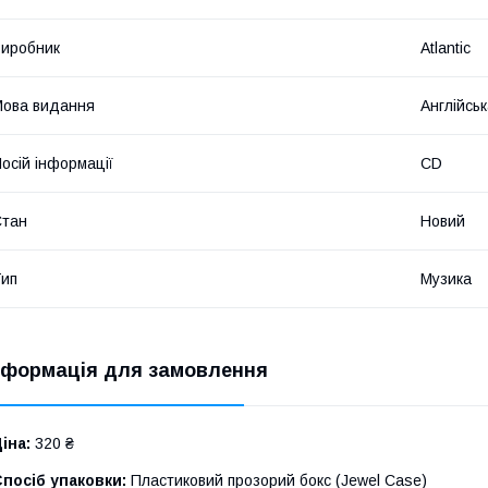
иробник
Atlantic
ова видання
Англійсь
осій інформації
CD
Стан
Новий
ип
Музика
нформація для замовлення
іна:
320 ₴
посіб упаковки:
Пластиковий прозорий бокс (Jewel Case)