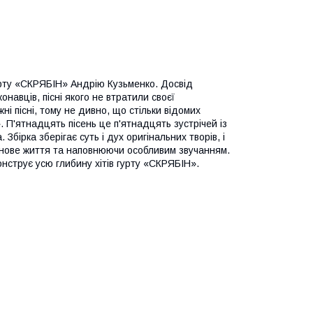
урту «СКРЯБІН» Андрію Кузьменко. Досвід
онавців, пісні якого не втратили своєї
жні пісні, тому не дивно, що стільки відомих
». П'ятнадцять пісень це п'ятнадцять зустрічей із
бірка зберігає суть і дух оригінальних творів, і
 нове життя та наповнюючи особливим звучанням.
онструє усю глибину хітів гурту «СКРЯБІН».