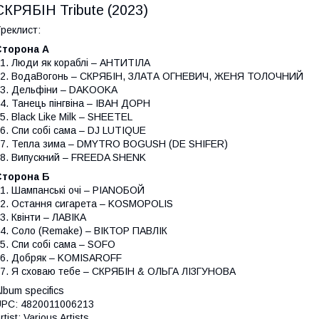
СКРЯБІН Tribute (2023)
реклист:
Сторона А
1. Люди як кораблі – АНТИТІЛА
02. ВодаВогонь – СКРЯБІН, ЗЛАТА ОГНЕВИЧ, ЖЕНЯ ТОЛОЧНИЙ
3. Дельфіни – DAKOOKA
4. Танець пінгвіна – IВАН ДОРН
5. Black Like Milk – SHEETEL
6. Спи собі сама – DJ LUTIQUE
7. Тепла зима – DMYTRO BOGUSH (DE SHIFER)
8. Випускний – FREEDA SHENK
Сторона Б
1. Шампанськi очі – PIANOБОЙ
2. Остання сигарета – KOSMOPOLIS
3. Квінти – ЛАВІКА
4. Соло (Remake) – ВІКТОР ПАВЛІК
5. Спи собі сама – SOFO
6. Добряк – KOMISAROFF
7. Я сховаю тебе – СКРЯБІН & ОЛЬГА ЛІЗГУНОВА
lbum specifics
PC: 4820011006213
rtist: Various Artists