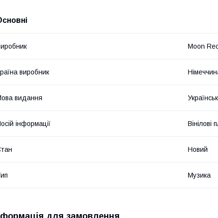
Основні
иробник
Moon Rec
раїна виробник
Німеччин
ова видання
Українсь
осій інформації
Вінілові 
Стан
Новий
ип
Музика
нформація для замовлення