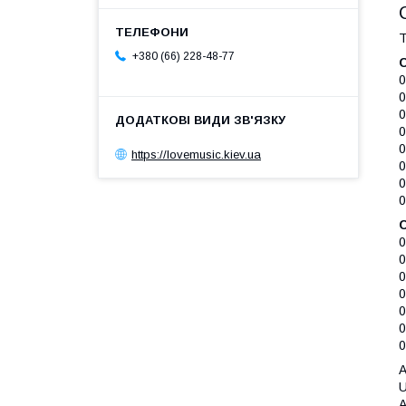
Т
+380 (66) 228-48-77
0
0
0
0
https://lovemusic.kiev.ua
0
0
0
0
0
0
0
0
0
0
A
U
A