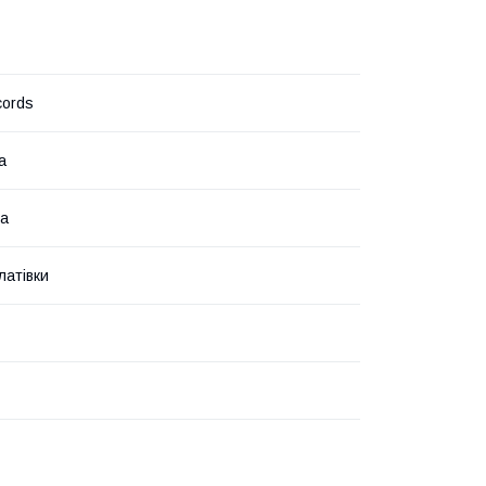
ords
а
ка
платівки