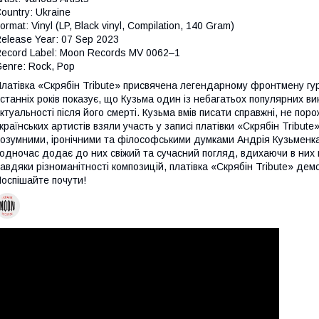
ountry: Ukraine
ormat: Vinyl (LP, Black vinyl, Compilation, 140 Gram)
elease Year: 07 Sep 2023
ecord Label: Moon Records MV 0062–1
enre: Rock, Pop
латівка «Скрябін Tribute» присвячена легендарному фронтмену г
станніх років показує, що Кузьма один із небагатьох популярних вик
ктуальності після його смерті. Кузьма вмів писати справжні, не поро
країнських артистів взяли участь у записі платівки «Скрябін Tribute
озумними, іронічними та філософськими думками Андрія Кузьменка. З
одночас додає до них свіжий та сучасний погляд, вдихаючи в них
авдяки різноманітності композицій, платівка «Скрябін Tribute» дем
оспішайте почути!