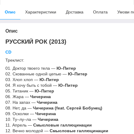
Опис
Характеристики
Доставка
Оплата
Умови п
Опис
РУССКИЙ РОК (2013)
CD
Треклист:
01. Доктор твоего тела —
Ю–Питер
02. Скованные одной цепью —
Ю–Питер
03. Хлоп хлоп —
Ю–Питер
04. Я хочу быть с тобой —
Ю–Питер
05. Титаник —
Ю–Питер
06. Жара —
Чичерина
07. На запах —
Чичерина
08. Нет, да —
Чичерина (feat. Сергей Бобунец)
09. Осколки —
Чичерина
10. Ту–лу–ла —
Чичерина
11. Апрель —
Смысловые галлюцинации
12. Вечно молодой —
Смысловые галлюцинации