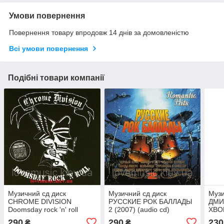
Умови повернення
Повернення товару впродовж 14 днів за домовленістю
Всі умови повернення
Подібні товари компанії
Музичний сд диск
Музичний сд диск
Музи
CHROME DIVISION
РУССКИЕ РОК БАЛЛАДЫ
ДМИ
Doomsday rock 'n' roll
2 (2007) (audio cd)
ХВО
(2007) (audio cd)
13 К
290
290
230
₴
₴