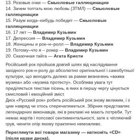
13. Розовые очки —
Смысловые галлюцинации
14. Зачем топтать мою любовь (ЗТМЛ) —
Смысловые
галлюцинации
15. Разум когда–нибудь победит —
Смысловые
галлюцинации
16. 17 лет —
Владимир Кузьмин
17. Депрессия —
Владимир Кузьмин
18. Женщины и рок–н–ролл —
Владимир Кузьмин
19. Потому–что я – рокер —
Владимир Кузьмин
20. Сказочная тайга —
Агата Кристи
Російський рок пройшов довгий шлях від наслідування
західного рок-н-ролу до абсолютно оригінальної і самобутньої
культури, що виходить далеко за рамки визначень «важка
музика» або «музика протесту». Особлива увага тут
приділяється текстам пісень, в яких в першу чергу цінується
смисловий і емоційний зміст.
Диск «Русский рок» робить російський рок знову великим, і з
цим навряд чи хтось сперечатиметься. Збірник представляє
легендарних виконавців, які в рекламі не мають потреби. Тут
немає жартів і попсової сентиментальності, зате є чіпляючий
грув, чинити опір якому практично неможливо.
Переглянути всі товари магазину — натисніть «CD»
(після назви диска).