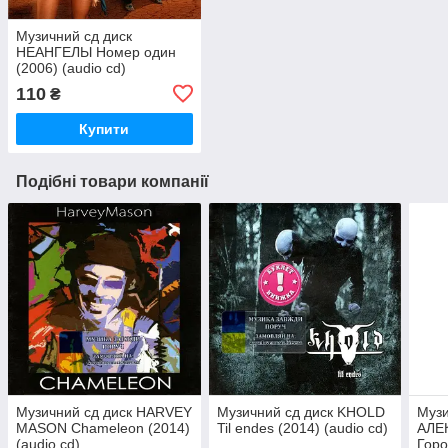
Музичний сд диск
НЕАНГЕЛЫ Номер один
(2006) (audio cd)
110
₴
Купити
Подібні товари компанії
Музичний сд диск HARVEY
Музичний сд диск KHOLD
Музи
MASON Chameleon (2014)
Til endes (2014) (audio cd)
АЛЕ
(audio cd)
Горо