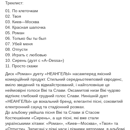
Треклист:
01. По клеточкам
02. Твоя
03. Киев—Москва
04. Красная шапочка
05. Роман
06. Только бы ты был
07. Убей меня
08. Отпусти
09. Играть с любовью
10. Сирень (дуэт с «A–Dessa»)
11. Просто скажи
Диск «Роман» дуету «НЕАНГЕЛЫ» насамперед якісний
комерційний продукт. Стильний середньотемповий євроденс,
вміло зведений та відмайстрований, і найголовніше це
неймовірні голоси Вікі та Слави. Оксамитові низи Вікі чудово
відтіняє глибокий грудний голос Слави. Нинішній дует
«НЕАНГЕЛЫ» це вокальний бренд, елегантні пісні, соковитий
електронний саунд та стадіонний розмах.
До альбому увійшла пісня Вікі та Слави зі Стасом
Костюшкіним «Сирень», а ще пісні, які вже стали
українськими хітами: «Роман», «Киев—Москва», «Твоя» та
«Отпусти». Записані у різні часи і різними авторами, в альбомі