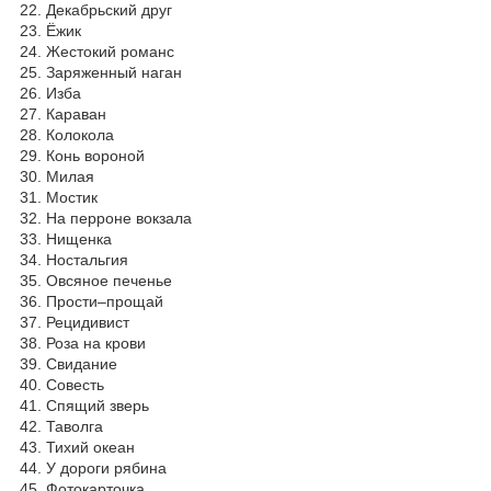
22. Декабрьский друг
23. Ёжик
24. Жестокий романс
25. Заряженный наган
26. Изба
27. Караван
28. Колокола
29. Конь вороной
30. Милая
31. Мостик
32. На перроне вокзала
33. Нищенка
34. Ностальгия
35. Овсяное печенье
36. Прости–прощай
37. Рецидивист
38. Роза на крови
39. Свидание
40. Совесть
41. Спящий зверь
42. Таволга
43. Тихий океан
44. У дороги рябина
45. Фотокарточка