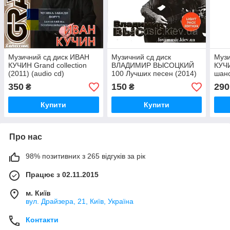
Музичний сд диск ИВАН
Музичний сд диск
Музи
КУЧИН Grand collection
ВЛАДИМИР ВЫСОЦКИЙ
КУЧИ
(2011) (audio cd)
100 Лучших песен (2014)
шанс
mp3 сд
350
150
290
₴
₴
Купити
Купити
Про нас
98% позитивних з 265 відгуків за рік
Працює з 02.11.2015
м. Київ
вул. Драйзера, 21, Київ, Україна
Контакти