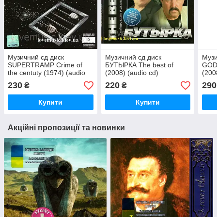
Музичний сд диск
Музичний сд диск
Музи
SUPERTRAMP Crime of
БУТЫРКА The best of
GOD
the centuty (1974) (audio
(2008) (audio cd)
(200
cd)
230
220
290
₴
₴
Купити
Купити
Акційні пропозиції та новинки