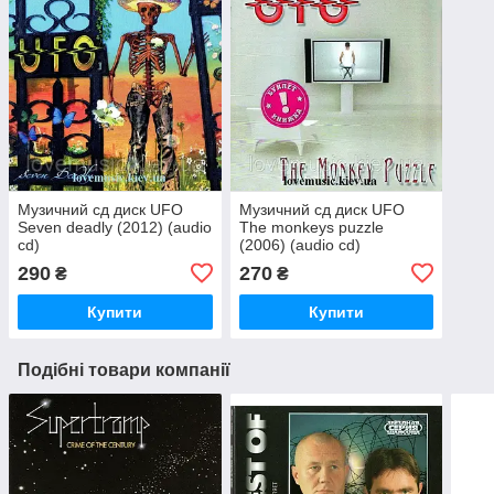
Музичний сд диск UFO
Музичний сд диск UFO
Seven deadly (2012) (audio
The monkeys puzzle
cd)
(2006) (audio cd)
290
270
₴
₴
Купити
Купити
Подібні товари компанії