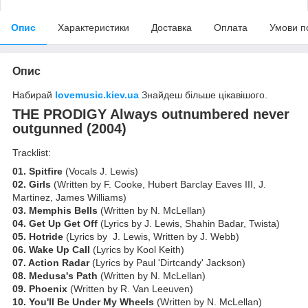
Опис
Характеристики
Доставка
Оплата
Умови п
Опис
Набирай
lovemusic.kiev.ua
Знайдеш більше цікавішого.
THE PRODIGY Always outnumbered never
outgunned (2004)
Tracklist:
01. Spitfire
(Vocals J. Lewis)
02. Girls
(Written by F. Cooke, Hubert Barclay Eaves III, J.
Martinez, James Williams)
03. Memphis Bells
(Written by N. McLellan)
04. Get Up Get Off
(Lyrics by J. Lewis, Shahin Badar, Twista)
05. Hotride
(Lyrics by J. Lewis, Written by J. Webb)
06. Wake Up Call
(Lyrics by Kool Keith)
07. Action Radar
(Lyrics by Paul 'Dirtcandy' Jackson)
08. Medusa's Path
(Written by N. McLellan)
09. Phoenix
(Written by R. Van Leeuven)
10. You'll Be Under My Wheels
(Written by N. McLellan)