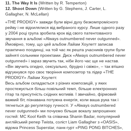
11. The Way It Is
(Written by R. Temperton)
12. Shoot Down
(Written by G. Stephens, J. Carter, L.
Gallagher, N. McLellan)
«THE PRODIGY» завжди були вірні духу безкомпромісного
рейву і не відхилялися від вибраного курсу. Лише одного разу
у 2004 році група зробила крок від свого патентованого
звучання в альбомі «Always outnumbered never outgunned».
Ймовірно, тому, що цей альбом Лайам Хоулетт записав
практично поодинці, на той час як решта учасників групи були
зайняті сольними проектами. Диск «Always outnumbered never
outgunned» і зараз звучить так, ніби його час ще не настав.
«Він звучить огидно, сексуально, брудно і свіжо», – так втішно
відгукнувся про своє творіння композитор та лідер «THE
PRODIGY» Лайам Хоулетт.
Весь альбом складається з різних композицій, у яких
простежується більш повільний темп, більше електронних
гітар та присутність східних мотивів. І звичайно, фірмовий
важкий біт, пізнавана потужна енергія, коли ваша рука так і
тягнеться до регулятору гучності. У «Always outnumbered
never outgunned» ми почуємо більше вокалу запрошених
гостей: МС Kool Keith та співачка Shanin Badar, популярний
англійський репер Twista, соліст Liam Gallagher з «OASIS»,
відома Princess Superstar, панк-гурт «PING PONG BITCHES»,