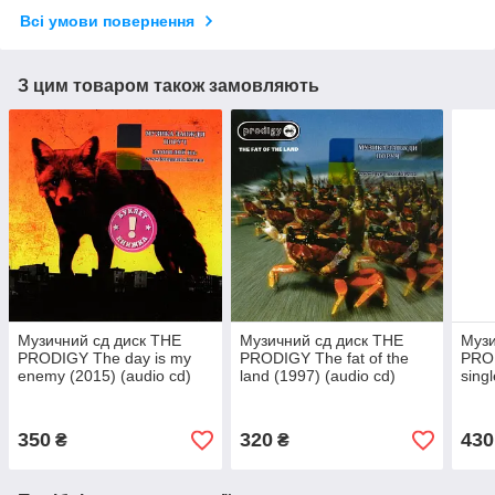
Всі умови повернення
З цим товаром також замовляють
Музичний сд диск THE
Музичний сд диск THE
Музи
PRODIGY The day is my
PRODIGY The fat of the
PROD
enemy (2015) (audio cd)
land (1997) (audio cd)
sing
(aud
350
320
430
₴
₴