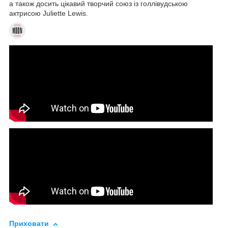
а також досить цікавий творчий союз із голлівудською
актрисою Juliette Lewis.
Приховати