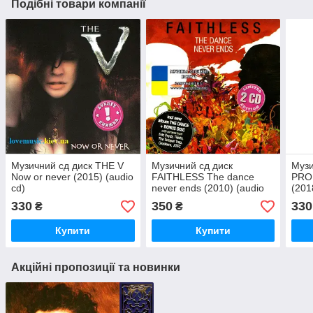
Подібні товари компанії
Музичний сд диск THE V
Музичний сд диск
Музи
Now or never (2015) (audio
FAITHLESS The dance
PROD
cd)
never ends (2010) (audio
(201
cd)
330
350
330
₴
₴
Купити
Купити
Акційні пропозиції та новинки