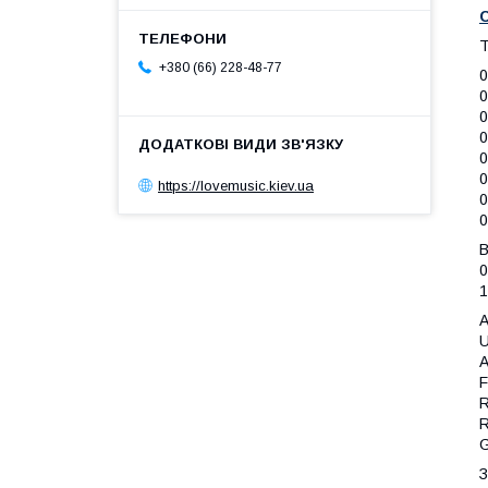
T
+380 (66) 228-48-77
0
0
0
0
0
0
https://lovemusic.kiev.ua
0
0
B
0
1
A
U
A
F
R
R
G
З