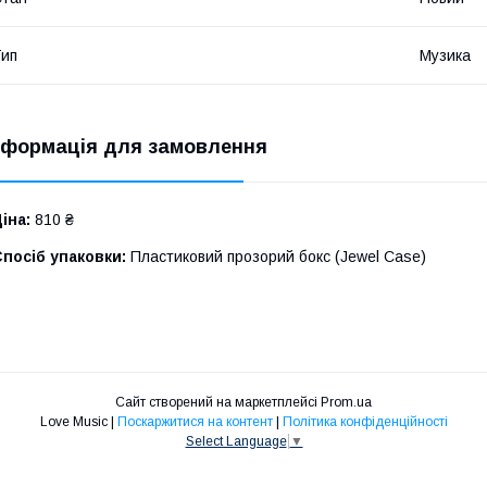
ип
Музика
нформація для замовлення
іна:
810 ₴
посіб упаковки:
Пластиковий прозорий бокс (Jewel Case)
Сайт створений на маркетплейсі
Prom.ua
Love Music |
Поскаржитися на контент
|
Політика конфіденційності
Select Language
▼