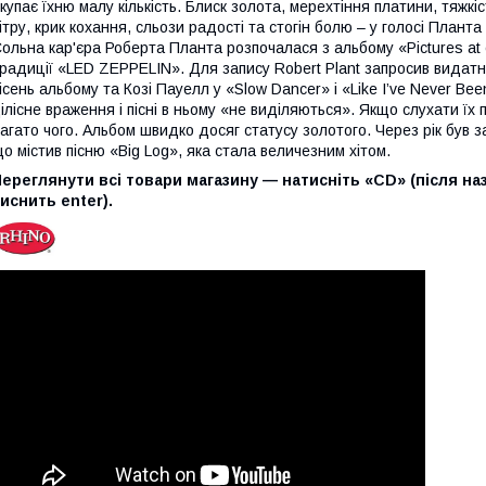
купає їхню малу кількість. Блиск золота, мерехтіння платини, тяжкі
ітру, крик кохання, сльози радості та стогін болю – у голосі Планта
ольна кар'єра Роберта Планта розпочалася з альбому «Pictures at 
радиції «LED ZEPPELIN». Для запису Robert Plant запросив видатн
ісень альбому та Козі Пауелл у «Slow Dancer» і «Like I’ve Never Be
ілісне враження і пісні в ньому «не виділяються». Якщо слухати ї
агато чого. Альбом швидко досяг статусу золотого. Через рік був з
о містив пісню «Big Log», яка стала величезним хітом.
ереглянути всі товари магазину — натисніть «CD» (після наз
иснить enter).