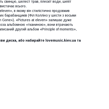
сть свинцю, шелест трав, плескіт води, шепіт
 вистачає всього.
eleven», в якому він стилістично продовжив
их барабанщиків (Філ Коллінз у шести з восьми
en Gone»). «Pictures at eleven» залишає дуже
х поза альбомною «тканиною», вони втрачають
аписаний другий альбом «Principle of moments»,
ви диска, або набирайте lovemusic.kiev.ua та