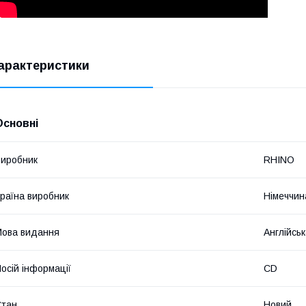
арактеристики
Основні
иробник
RHINO
раїна виробник
Німеччин
ова видання
Англійсь
осій інформації
CD
Стан
Новий