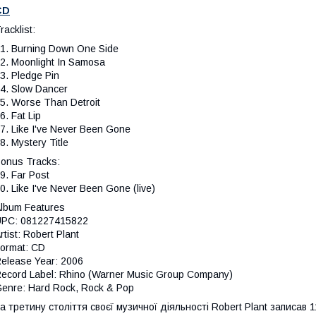
CD
racklist:
1. Burning Down One Side
2. Moonlight In Samosa
3. Pledge Pin
4. Slow Dancer
5. Worse Than Detroit
6. Fat Lip
7. Like I've Never Been Gone
8. Mystery Title
onus Tracks:
9. Far Post
0. Like I've Never Been Gone (live)
lbum Features
PC: 081227415822
rtist: Robert Plant
ormat: CD
elease Year: 2006
ecord Label: Rhino (Warner Music Group Company)
enre: Hard Rock, Rock & Pop
а третину століття своєї музичної діяльності Robert Plant записав 