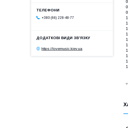
0
0
0
1
+380 (66) 228-48-77
1
1
1
1
1
https://lovemusic.kiev.ua
1
1
1
1
Х