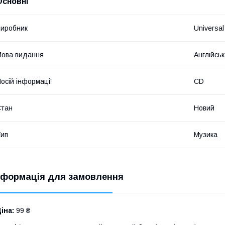
Основні
иробник
Universal
ова видання
Англійсь
осій інформації
CD
Стан
Новий
ип
Музика
нформація для замовлення
іна:
99 ₴