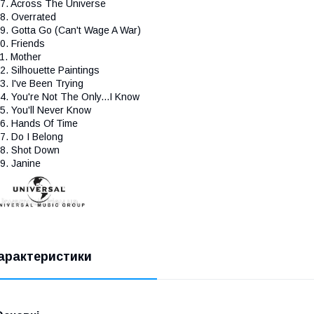
7. Across The Universe
8. Overrated
9. Gotta Go (Can't Wage A War)
0. Friends
1. Mother
2. Silhouette Paintings
3. I've Been Trying
4. You're Not The Only...I Know
5. You'll Never Know
6. Hands Of Time
7. Do I Belong
8. Shot Down
9. Janine
арактеристики