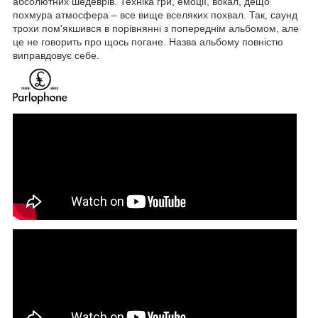
абсолютних шедеврів. Техніка гри, емоції, вокал, дещо
похмура атмосфера – все вище вселяких похвал. Так, саунд
трохи пом'якшився в порівнянні з попереднім альбомом, але
це не говорить про щось погане. Назва альбому повністю
виправдовує себе.