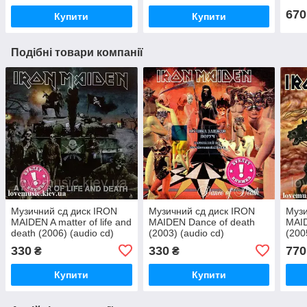
670
Купити
Купити
Подібні товари компанії
Музичний сд диск IRON
Музичний сд диск IRON
Музи
MAIDEN A matter of life and
MAIDEN Dance of death
MAID
death (2006) (audio cd)
(2003) (audio cd)
(200
330
330
770
₴
₴
Купити
Купити