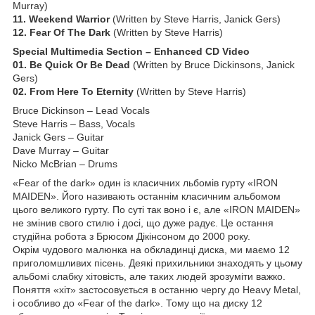
Murray)
11. Weekend Warrior
(Written by Steve Harris, Janick Gers)
12. Fear Of The Dark
(Written by Steve Harris)
Special Multimedia Section – Enhanced CD Video
01. Be Quick Or Be Dead
(Written by Bruce Dickinsons, Janick
Gers)
02. From Here To Eternity
(Written by Steve Harris)
Bruce Dickinson – Lead Vocals
Steve Harris – Bass, Vocals
Janick Gers – Guitar
Dave Murray – Guitar
Nicko McBrian – Drums
«Fear of the dark» один із класичних льбомів гурту «IRON
MAIDEN». Його називають останнім класичним альбомом
цього великого гурту. По суті так воно і є, але «IRON MAIDEN»
не змінив свого стилю і досі, що дуже радує. Це остання
студійна робота з Брюсом Дікінсоном до 2000 року.
Окрім чудового малюнка на обкладинці диска, ми маємо 12
приголомшливих пісень. Деякі прихильники знаходять у цьому
альбомі слабку хітовість, але таких людей зрозуміти важко.
Поняття «хіт» застосовується в останню чергу до Heavy Metal,
і особливо до «Fear of the dark». Тому що на диску 12