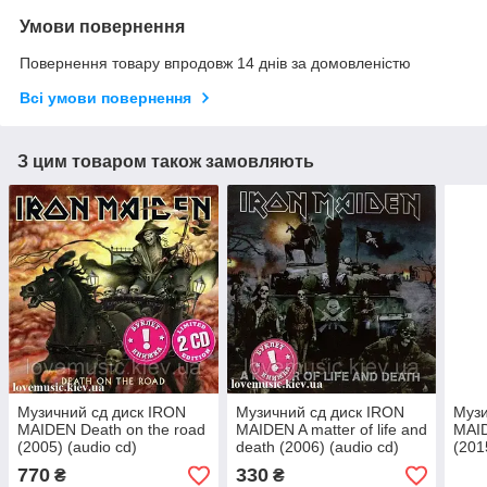
Умови повернення
Повернення товару впродовж 14 днів за домовленістю
Всі умови повернення
З цим товаром також замовляють
Музичний сд диск IRON
Музичний сд диск IRON
Музи
MAIDEN Death on the road
MAIDEN A matter of life and
MAID
(2005) (audio cd)
death (2006) (audio cd)
(201
770
330
₴
₴