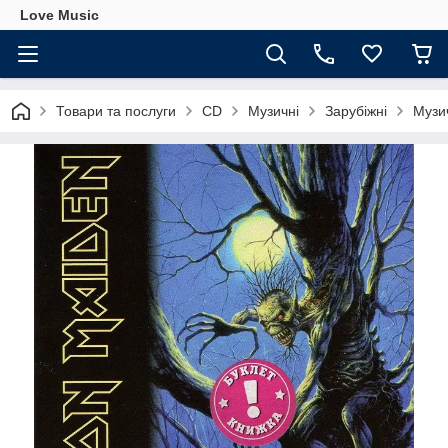
Love Music
Товари та послуги
CD
Музичні
Зарубіжні
Музич