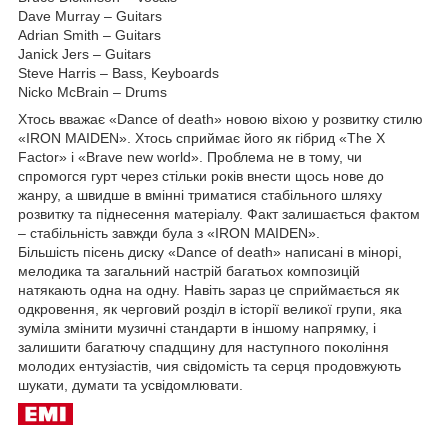
Dave Murray – Guitars
Adrian Smith – Guitars
Janick Jers – Guitars
Steve Harris – Bass, Keyboards
Nicko McBrain – Drums
Хтось вважає «Dance of death» новою віхою у розвитку стилю
«IRON MAIDEN». Хтось сприймає його як гібрид «The X
Factor» і «Brave new world». Проблема не в тому, чи
спромогся гурт через стільки років внести щось нове до
жанру, а швидше в вмінні триматися стабільного шляху
розвитку та піднесення матеріалу. Факт залишається фактом
– стабільність завжди була з «IRON MAIDEN».
Більшість пісень диску «Dance of death» написані в мінорі,
мелодика та загальний настрій багатьох композицій
натякають одна на одну. Навіть зараз це сприймається як
одкровення, як черговий розділ в історії великої групи, яка
зуміла змінити музичні стандарти в іншому напрямку, і
залишити багатючу спадщину для наступного покоління
молодих ентузіастів, чия свідомість та серця продовжують
шукати, думати та усвідомлювати.