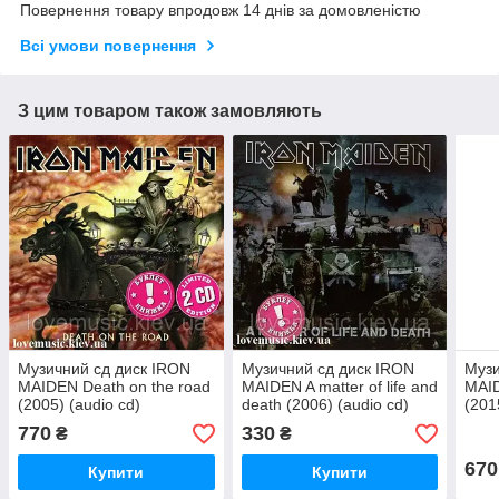
Повернення товару впродовж 14 днів за домовленістю
Всі умови повернення
З цим товаром також замовляють
Музичний сд диск IRON
Музичний сд диск IRON
Музи
MAIDEN Death on the road
MAIDEN A matter of life and
MAID
(2005) (audio cd)
death (2006) (audio cd)
(201
770
330
₴
₴
670
Купити
Купити