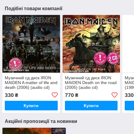
Подібні товари компанії
Музичний сд диск IRON
Музичний сд диск IRON
Музи
MAIDEN A matter of life and
MAIDEN Death on the road
MAID
death (2006) (audio cd)
(2005) (audio cd)
(198
330
770
330
₴
₴
Купити
Купити
Акційні пропозиції та новинки