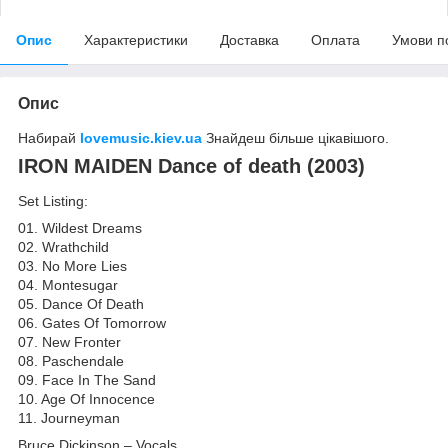
Опис
Характеристики
Доставка
Оплата
Умови п
Опис
Набирай
lovemusic.kiev.ua
Знайдеш більше цікавішого.
IRON MAIDEN Dance of death (2003)
Set Listing:
01. Wildest Dreams
02. Wrathchild
03. No More Lies
04. Montesugar
05. Dance Of Death
06. Gates Of Tomorrow
07. New Fronter
08. Paschendale
09. Face In The Sand
10. Age Of Innocence
11. Journeyman
Bruce Dickinson – Vocals