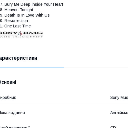
7. Bury Me Deep Inside Your Heart
8. Heaven Tonight
9. Death Is In Love With Us
0. Resurrection
1. One Last Time
арактеристики
Основні
иробник
Sony Musi
ова видання
Англійсь
осій інформації
CD