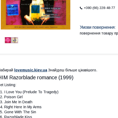
+380 (66) 228-48-77
повернення товару п
Набирай
lovemusic.kiev.ua
Знайдеш більше цікавішого.
HIM Razorblade romance (1999)
et Listing:
1. I Love You (Prelude To Tragedy)
2. Poison Girl
3. Join Me In Death
4. Right Here In My Arms
5. Gone With The Sin
6. Razorblade Kiss