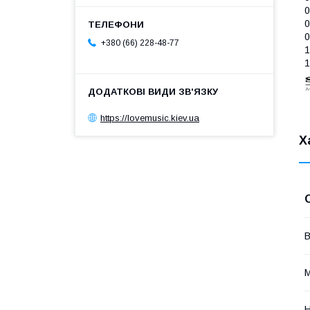
0
0
0
+380 (66) 228-48-77
1
1
https://lovemusic.kiev.ua
Х
В
М
Н