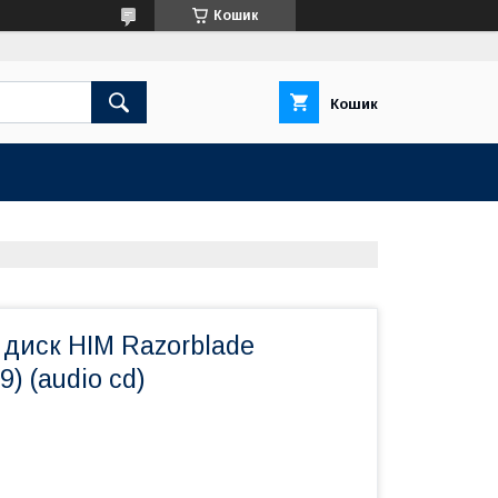
Кошик
Кошик
диск HIM Razorblade
) (audio cd)