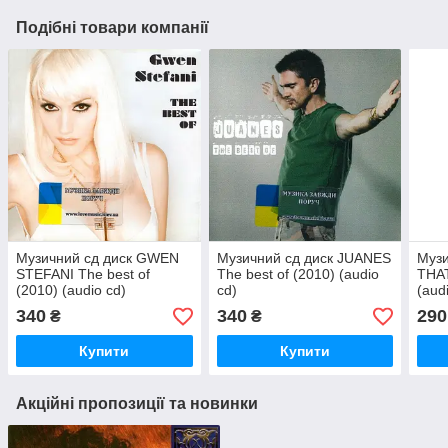
Подібні товари компанії
Музичний сд диск GWEN
Музичний сд диск JUANES
Музи
STEFANI The best of
The best of (2010) (audio
THAT
(2010) (audio cd)
cd)
(aud
340
340
290
₴
₴
Купити
Купити
Акційні пропозиції та новинки