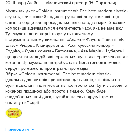
20. Шварц Aгейн ― Мистический оркестр (Н. Портелли)
Музичний диск «Golden Instrumental: The best modern classic»
звучить, наче ніжний подих вітру на світанку, коли світ ще
спить, а серце вже прокидається від спогадів і мрій. У кожній
композиції відчуваєтьмся елегантність часу, яка не має віку.
Тут звучать легендарні твори у витонченому
інструментальному виконанні: «Адажіо» Фаусто Папетті, «К
Елізе» Річарда Клайдермана, «Аранхуеський концерт»
Родріго, «Лунна соната» Бетховена, «Аве Марія» Шуберта і
ще десятки мелодій, які торкаються душі, як перше зізнання в
коханні. Ця музика не потребує слів. Вона говорить мовою
серця про ніжність, про втрати, про надію.
Збірка «Golden Instrumental: The best modern classic»
ідеальна для вечорів при свічках, для листів, які ніколи не
були надіслані, і для моментів, коли хочеться бути з собою, з
коханою людиною або просто з тишею. Кому буде
сподобається цей диск, шукайте на сайті другу і третю
частину цієї серії.
Приховати