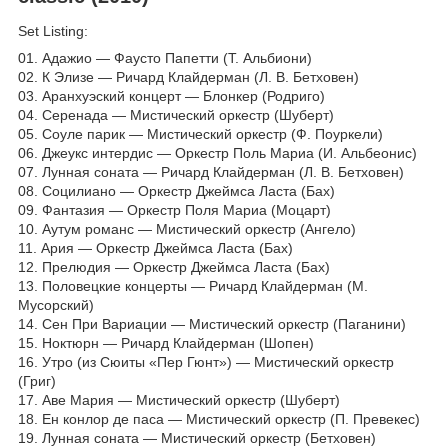
Set Listing:
01. Адажио ― Фаусто Папетти (Т. Альбиони)
02. К Элизе ― Ричард Клайдерман (Л. В. Бетховен)
03. Аранхуэский концерт ― Блонкер (Родриго)
04. Серенада ― Мистический оркестр (Шуберт)
05. Соуле парик ― Мистический оркестр (Ф. Поуркели)
06. Джеукс интердис ― Оркестр Поль Мариа (И. Альбеонис)
07. Лунная соната ― Ричард Клайдерман (Л. В. Бетховен)
08. Социлиано ― Оркестр Джеймса Ласта (Бах)
09. Фантазия ― Оркестр Поля Мариа (Моцарт)
10. Аутум романс ― Мистический оркестр (Ангело)
11. Ария ― Оркестр Джеймса Ласта (Бах)
12. Прелюдия ― Оркестр Джеймса Ласта (Бах)
13. Половецкие концерты ― Ричард Клайдерман (М.
Мусорский)
14. Сен При Вариации ― Мистический оркестр (Паганини)
15. Ноктюрн ― Ричард Клайдерман (Шопен)
16. Утро (из Сюиты «Пер Гюнт») ― Мистический оркестр
(Григ)
17. Аве Мария ― Мистический оркестр (Шуберт)
18. Ен конлор де паса ― Мистический оркестр (П. Превекес)
19. Лунная соната ― Мистический оркестр (Бетховен)