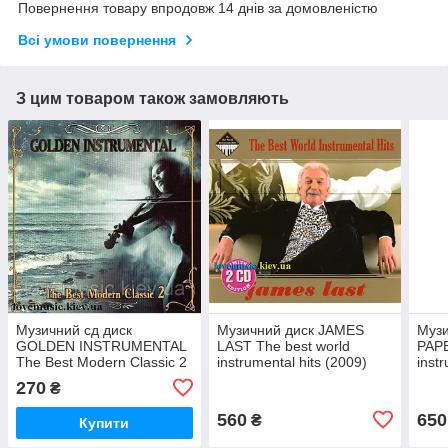
Повернення товару впродовж 14 днів за домовленістю
Всі умови повернення
З цим товаром також замовляють
Музичний сд диск
Музичний диск JAMES
Музи
GOLDEN INSTRUMENTAL
LAST The best world
PAPE
The Best Modern Classic 2
instrumental hits (2009)
inst
(2010) (audio cd)
(audio cd)
(aud
270
₴
560
650
₴
Купити