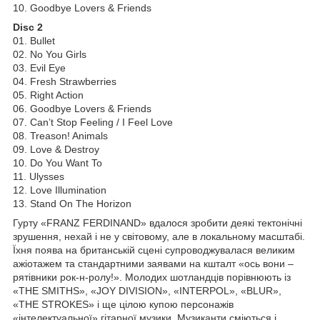
10. Goodbye Lovers & Friends
Disc 2
01. Bullet
02. No You Girls
03. Evil Eye
04. Fresh Strawberries
05. Right Action
06. Goodbye Lovers & Friends
07. Can’t Stop Feeling / I Feel Love
08. Treason! Animals
09. Love & Destroy
10. Do You Want To
11. Ulysses
12. Love Illumination
13. Stand On The Horizon
Гурту «FRANZ FERDINAND» вдалося зробити деякі тектонічні
зрушення, нехай і не у світовому, але в локальному масштабі.
Їхня поява на британській сцені супроводжувалася великим
ажіотажем та стандартними заявами на кшталт «ось вони –
рятівники рок-н-ролу!». Молодих шотландців порівнюють із
«THE SMITHS», «JOY DIVISION», «INTERPOL», «BLUR»,
«THE STROKES» і ще цілою купою персонажів
«інтелектуальної» гітарної музики. Музиканти сміються і