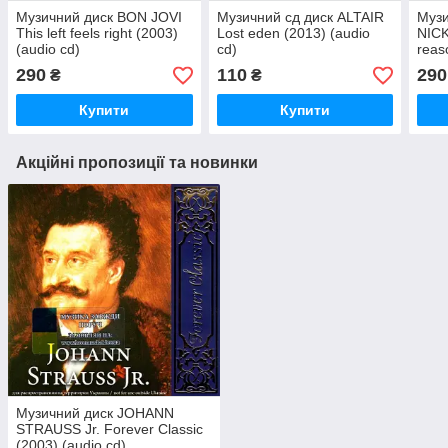
Музичний диск BON JOVI
Музичний сд диск ALTAIR
Музи
This left feels right (2003)
Lost eden (2013) (audio
NICK
(audio cd)
cd)
reas
290
110
290
₴
₴
Купити
Купити
Акційні пропозиції та новинки
Музичний диск JOHANN
STRAUSS Jr. Forever Classic
(2003) (audio cd)