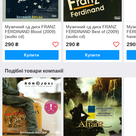
Музичний сд диск FRANZ
Музичний сд диск FRANZ
Музи
FERDINAND Blood (2009)
FERDINAND Best of (2009)
FER
(audio cd)
(audio cd)
have
(200
290
290
290
₴
₴
Купити
Купити
Подібні товари компанії