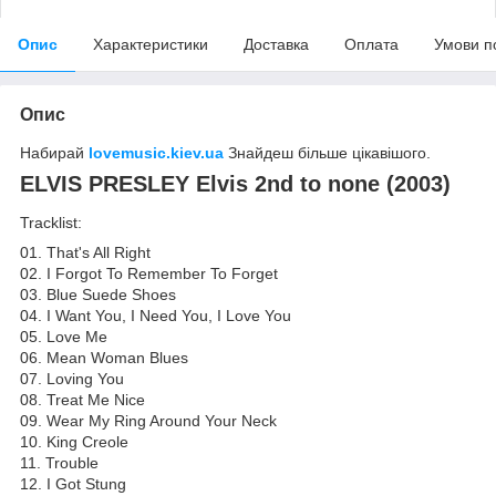
Опис
Характеристики
Доставка
Оплата
Умови п
Опис
Набирай
lovemusic.kiev.ua
Знайдеш більше цікавішого.
ELVIS PRESLEY Elvis 2nd to none (2003)
Tracklist:
01. That's All Right
02. I Forgot To Remember To Forget
03. Blue Suede Shoes
04. I Want You, I Need You, I Love You
05. Love Me
06. Mean Woman Blues
07. Loving You
08. Treat Me Nice
09. Wear My Ring Around Your Neck
10. King Creole
11. Trouble
12. I Got Stung