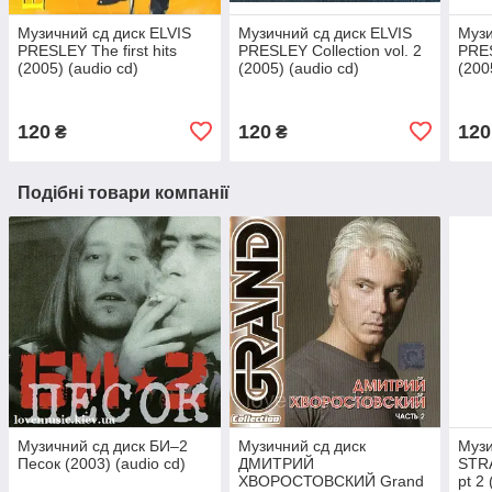
Музичний сд диск ELVIS
Музичний сд диск ELVIS
Музи
PRESLEY The first hits
PRESLEY Collection vol. 2
PRES
(2005) (audio cd)
(2005) (audio cd)
(200
120
120
120
₴
₴
Подібні товари компанії
Музичний сд диск БИ–2
Музичний сд диск
Музи
Песок (2003) (audio cd)
ДМИТРИЙ
STR
ХВОРОСТОВСКИЙ Grand
pt 2