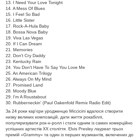
13. I Need Your Love Tonight
14. A Mess Of Blues
15. I Feel So Bad
16. Little Sister
17. Rock-A-Hula Baby
18. Bossa Nova Baby
19. Viva Las Vegas
20. If I Can Dream
21. Memories
22. Don't Cry Daddy
23. Kentucky Rain
24. You Don't Have To Say You Love Me
25. An American Trilogy
26. Always On My Mind
27. Promised Land
28. Moody Blue
29. I'm A Roustabout
30. Rubberneckin' (Paul Oakenfold Remix Radio Edit)
За 24 роки кар'єри уродженцю Міссісіпі вдалося створити
низку великих композицій, дати життя рокабіллі,
популяризувати рок-н-ролл і стати одним із самих комерційно
успішних артистів ХХ століття. Elvis Presley лауреат трьох
премій «Grammy» та один із перших музикантів, включених до