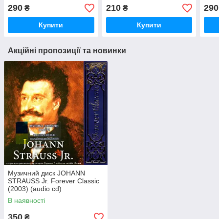
collection часть 2 (2003)
290
210
290
₴
₴
(audio cd)
Купити
Купити
Акційні пропозиції та новинки
Музичний диск JOHANN
STRAUSS Jr. Forever Classic
(2003) (audio cd)
В наявності
350
₴