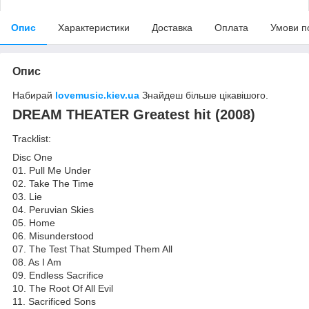
Опис
Характеристики
Доставка
Оплата
Умови п
Опис
Набирай
lovemusic.kiev.ua
Знайдеш більше цікавішого.
DREAM THEATER Greatest hit (2008)
Tracklist:
Disc One
01. Pull Me Under
02. Take The Time
03. Lie
04. Peruvian Skies
05. Home
06. Misunderstood
07. The Test That Stumped Them All
08. As I Am
09. Endless Sacrifice
10. The Root Of All Evil
11. Sacrificed Sons