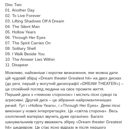
Disc Two
01. Another Day
02. To Live Forever
03. Lifting Shadows Off A Dream
04. The Silent Man
05. Hollow Years
06. Through Her Eyes
07. The Spirit Carries On
08. Solitary Shell
09. I Walk Beside You
10. The Answer Lies Within
11. Disapear
Можливо, найємніше і коротке визначення, яке можна дати
цій чудовій збірці «Dream theater Greatest hit» на двох дисках
(до речі, першій у могутній дискографії «DREAM THEATER») –
це спокійний погляд людини на своє прожите життя.
Перший диск з «темною стороною» і містить пісні суворі та
агресивні. Другий диск – це зібрання найромантичніших
речей. Тут і «Hollow Years», і «Through Her Eyes». Деякі пісні
виконані у нових інтерпретаціях. Це «світла сторона». Весь
охоплений матеріал звучить дуже органічно. Багато
шанувальників гурту вважають збірку «Dream theater Greatest
hit» шедевром. Це стає ясно відразу ж після першого