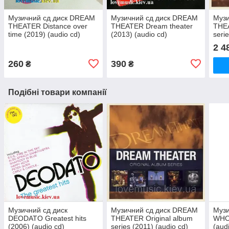
Музичний сд диск DREAM
Музичний сд диск DREAM
Муз
THEATER Distance over
THEATER Dream theater
THEA
time (2019) (audio cd)
(2013) (audio cd)
seri
2 4
260
390
₴
₴
Подібні товари компанії
Музичний сд диск
Музичний сд диск DREAM
Музи
DEODATO Greatest hits
THEATER Original album
WHO 
(2006) (audio cd)
series (2011) (audio cd)
(aud