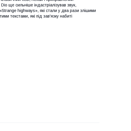
Dio ще сильніше індастріалізував звук,
з «Strange highways», які стали у два рази злішими
ми текстами, які під зав'язку набиті