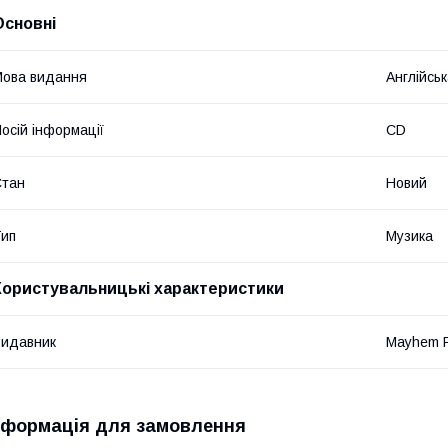
Основні
ова видання
Англійсь
осій інформації
CD
Стан
Новий
ип
Музика
Користувальницькі характеристики
идавник
Mayhem R
нформація для замовлення