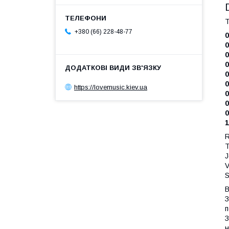
T
+380 (66) 228-48-77
0
0
0
0
0
0
https://lovemusic.kiev.ua
0
0
0
1
R
T
J
V
S
В
З
п
З
н