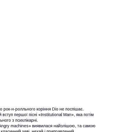
 рок-н-ролльного коріння Dio не поспішає.
туп першої пісні «Institutional Man», яка потім
ного з психлікарні.
«Angry machines» виявилася найзлішою, та самою
класичний хеві, нехай і приправлений