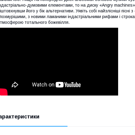
ндастріально-думовими елементами, то на диску «Angry machines» 
іштовхнувши його у бік альтернативи. Уявіть собі найзлісніші пісні 
 похмурішими, з новими ламаними індастріальними рифами і строкати
тмосферою тотального божевілля.
арактеристики