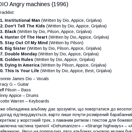
DIO Angry machines (1996)
racklist:
1. Institutional Man
(Written by Dio, Appice, Grijalva)
2. Don't Tell The Kids
(Written by Dio, Appice, Grijalva)
3. Black
(Written by Dio, Pilson, Appice, Grijalva)
4. Hunter Of The Heart
(Written by Dio, Appice, Grijalva)
5. Stay Out Of My Mind
(Written by Pilson)
6. Big Sister
(Written by Dio, Pilson, Appice, Grijalva)
7. Double Monday
(Written by Dio, Appice, Grijalva)
8. Golden Rules
(Written by Dio, Appice, Grijalva)
9. Dying In America
(Written by Pilson, Appice, Grijalva)
0. This Is Your Life
(Written by Dio, Appice, Best, Grijalva)
onnie James Dio – Vocals
racy G – Guitar
eff Pilson – Bass
inny Appice – Drums
cotte Warren – Keyboards
же обкладинка альбому дає зрозуміти, що повертатися до веселого
догад підтверджується, варто лише почути розмірений барабанний вс
еретікає у жорстокий трек, з ламаним ритмом і текстом для божевіль
аключна частина трилогії «Dehumanizer» – «Strange highways» – 
айважчою. Якщо на попередніх двох альбомах основою музики був 