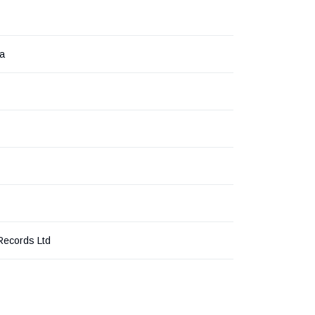
ка
ecords Ltd