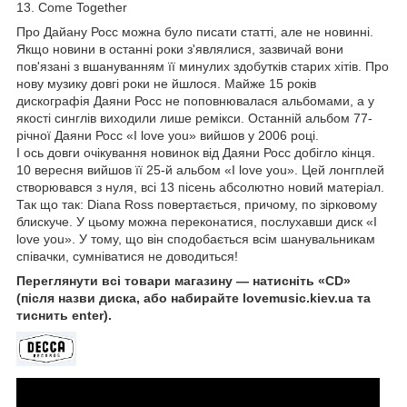
13. Come Together
Про Дайану Росс можна було писати статті, але не новинні.
Якщо новини в останні роки з'являлися, зазвичай вони
пов'язані з вшануванням її минулих здобутків старих хітів. Про
нову музику довгі роки не йшлося. Майже 15 років
дискографія Даяни Росс не поповнювалася альбомами, а у
якості синглів виходили лише ремікси. Останній альбом 77-
річної Даяни Росс «I love you» вийшов у 2006 році.
І ось довги очікування новинок від Даяни Росс добігло кінця.
10 вересня вийшов її 25-й альбом «I love you». Цей лонгплей
створювався з нуля, всі 13 пісень абсолютно новий матеріал.
Так що так: Diana Ross повертається, причому, по зірковому
блискуче. У цьому можна переконатися, послухавши диск «I
love you». У тому, що він сподобається всім шанувальникам
співачки, сумніватися не доводиться!
Переглянути всі товари магазину — натисніть «CD»
(після назви диска, або набирайте lovemusic.kiev.ua та
тиснить enter).