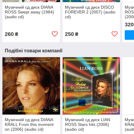
Музичний сд диск DIANA
Музичний сд диск DISCO
Музи
ROSS Swept away (1984)
FOREVER 2 (2007) (audio
ROSS
(audio cd)
cd)
(200
320
260
250
₴
₴
Подібні товари компанії
Музичний сд диск DIANA
Музичний сд диск LIAN
Музи
KRALL From this moment
ROSS Stars hits (2006)
KRAL
on (2006) (audio cd)
(audio cd)
(aud