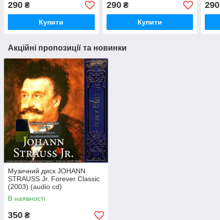
290
290
290
₴
₴
Купити
Купити
Акційні пропозиції та новинки
Музичний диск JOHANN
STRAUSS Jr. Forever Classic
(2003) (audio cd)
В наявності
350
₴