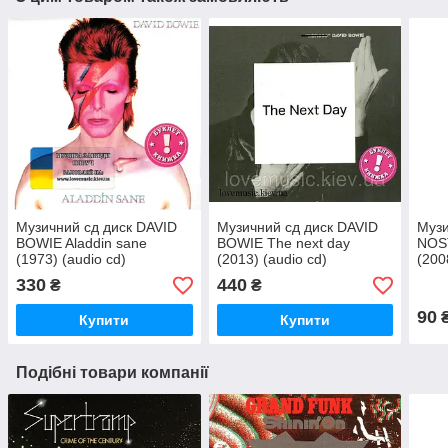
Музичний сд диск DAVID
Музичний сд диск DAVID
Музи
BOWIE Aladdin sane
BOWIE The next day
NOS
(1973) (audio cd)
(2013) (audio cd)
(200
330
440
₴
₴
90
Купити
Купити
Подібні товари компанії