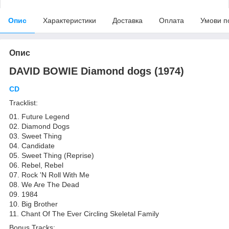
Опис
Характеристики
Доставка
Оплата
Умови п
Опис
DAVID BOWIE Diamond dogs (1974)
CD
Tracklist:
01. Future Legend
02. Diamond Dogs
03. Sweet Thing
04. Candidate
05. Sweet Thing (Reprise)
06. Rebel, Rebel
07. Rock 'N Roll With Me
08. We Are The Dead
09. 1984
10. Big Brother
11. Chant Of The Ever Circling Skeletal Family
Bonus Tracks: