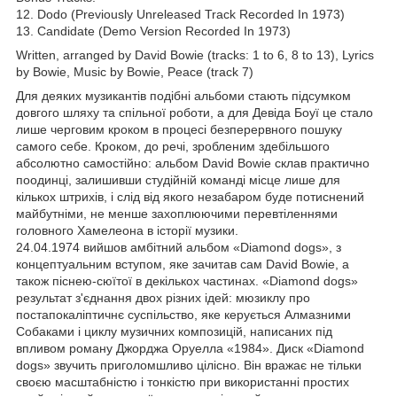
12. Dodo (Previously Unreleased Track Recorded In 1973)
13. Candidate (Demo Version Recorded In 1973)
Written, arranged by David Bowie (tracks: 1 to 6, 8 to 13), Lyrics
by Bowie, Music by Bowie, Peace (track 7)
Для деяких музикантів подібні альбоми стають підсумком
довгого шляху та спільної роботи, а для Девіда Боуї це стало
лише черговим кроком в процесі безперервного пошуку
самого себе. Кроком, до речі, зробленим здебільшого
абсолютно самостійно: альбом David Bowie склав практично
поодинці, залишивши студійній команді місце лише для
кількох штрихів, і слід від якого незабаром буде потиснений
майбутніми, не менше захоплюючими перевтіленнями
головного Хамелеона в історії музики.
24.04.1974 вийшов амбітний альбом «Diamond dogs», з
концептуальним вступом, яке зачитав сам David Bowie, а
також піснею-сюїтої в декількох частинах. «Diamond dogs»
результат з'єднання двох різних ідей: мюзиклу про
постапокаліптичнє суспільство, яке керується Алмазними
Собаками і циклу музичних композицій, написаних під
впливом роману Джорджа Оруелла «1984». Диск «Diamond
dogs» звучить приголомшливо цілісно. Він вражає не тільки
своєю масштабністю і тонкістю при використанні простих