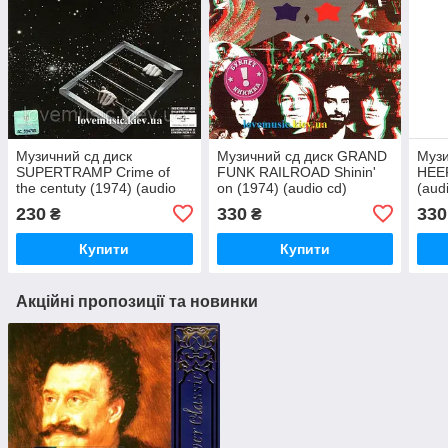
Музичний сд диск
Музичний сд диск GRAND
Музи
SUPERTRAMP Crime of
FUNK RAILROAD Shinin'
HEEP
the centuty (1974) (audio
on (1974) (audio cd)
(aud
cd)
230
330
330
₴
₴
Купити
Купити
Акційні пропозиції та новинки