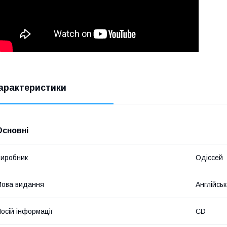
арактеристики
Основні
иробник
Одіссей
ова видання
Англійсь
осій інформації
CD