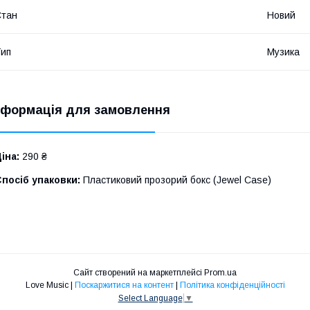
Стан
Новий
ип
Музика
нформація для замовлення
іна:
290 ₴
посіб упаковки:
Пластиковий прозорий бокс (Jewel Case)
Сайт створений на маркетплейсі
Prom.ua
Love Music |
Поскаржитися на контент
|
Політика конфіденційності
Select Language
▼