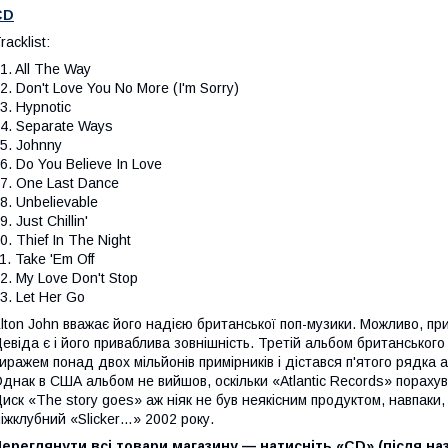
CD
racklist:
1. All The Way
2. Don't Love You No More (I'm Sorry)
3. Hypnotic
4. Separate Ways
5. Johnny
6. Do You Believe In Love
7. One Last Dance
8. Unbelievable
9. Just Chillin'
0. Thief In The Night
1. Take 'Em Off
2. My Love Don't Stop
3. Let Her Go
lton John вважає його надією британської поп-музики. Можливо, пр
евіда є і його приваблива зовнішність. Третій альбом британськог
иражем понад двох мільйонів примірників і дістався п'ятого рядка 
днак в США альбом не вийшов, оскільки «Atlantic Records» пораху
иск «The story goes» аж ніяк не був неякісним продуктом, навпаки, 
іжклубний «Slicker…» 2002 року.
ереглянути всі товари магазину — натисніть «CD» (після наз