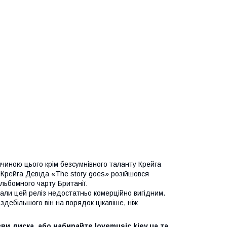
ичиною цього крім безсумнівного таланту Крейга
о Крейга Девіда «The story goes» розійшовся
альбомного чарту Британії.
вали цей реліз недостатньо комерційно вигідним.
здебільшого він на порядок цікавіше, ніж
ви диска, або набирайте lovemusic.kiev.ua та