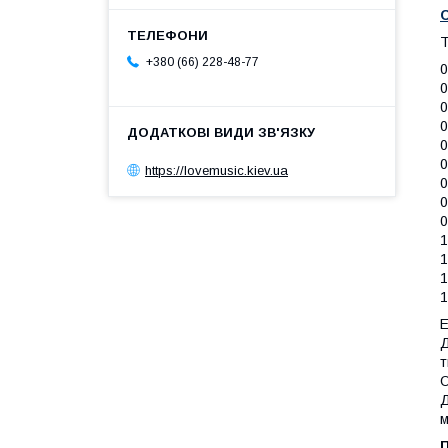
T
+380 (66) 228-48-77
0
0
0
0
0
0
https://lovemusic.kiev.ua
0
0
0
1
1
1
1
E
Д
т
О
Д
м
П