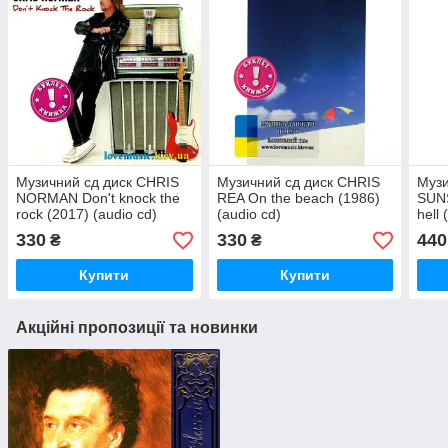
Музичний сд диск CHRIS
Музичний сд диск CHRIS
Музи
NORMAN Don't knock the
REA On the beach (1986)
SUN
rock (2017) (audio cd)
(audio cd)
hell
330
330
440
₴
₴
Купити
Купити
Акційні пропозиції та новинки