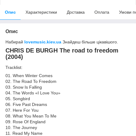
Опис
Характеристики
Доставка
Оплата
Умови п
Опис
Набирай
lovemusic.kiev.ua
Знайдеш більше цікавішого.
CHRIS DE BURGH The road to freedom
(2004)
Tracklist:
01. When Winter Comes
02. The Road To Freedom
03. Snow Is Falling
04. The Words «I Love You»
05. Songbird
06. Five Past Dreams
07. Here For You
08. What You Mean To Me
09. Rose Of England
10. The Journey
11. Read My Name