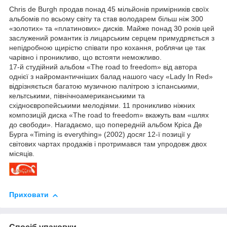
Chris de Burgh продав понад 45 мільйонів примірників своїх
альбомів по всьому світу та став володарем більш ніж 300
«золотих» та «платинових» дисків. Майже понад 30 років цей
заслужений романтик із лицарським серцем примудряється з
непідробною щирістю співати про кохання, роблячи це так
чарівно і проникливо, що встояти неможливо.
17-й студійний альбом «The road to freedom» від автора
однієї з найромантичніших балад нашого часу «Lady In Red»
відрізняється багатою музичною палітрою з іспанськими,
кельтськими, північноамериканськими та
східноєвропейськими мелодіями. 11 проникливо ніжних
композицій диска «The road to freedom» вкажуть вам «шлях
до свободи». Нагадаємо, що попередній альбом Кріса Де
Бурга «Timing is everything» (2002) досяг 12-ї позиції у
світових чартах продажів і протримався там упродовж двох
місяців.
Приховати