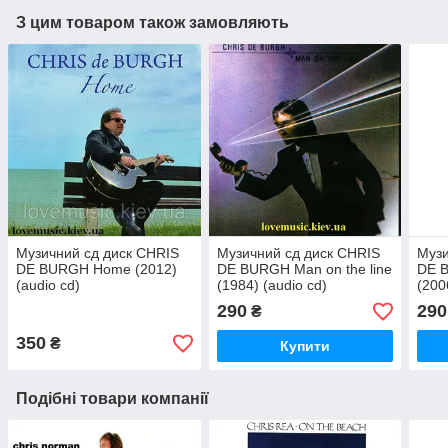
З цим товаром також замовляють
Музичний сд диск CHRIS
Музичний сд диск CHRIS
Музи
DE BURGH Home (2012)
DE BURGH Man on the line
DE 
(audio cd)
(1984) (audio cd)
(200
290
290
₴
350
₴
Купити
Подібні товари компанії