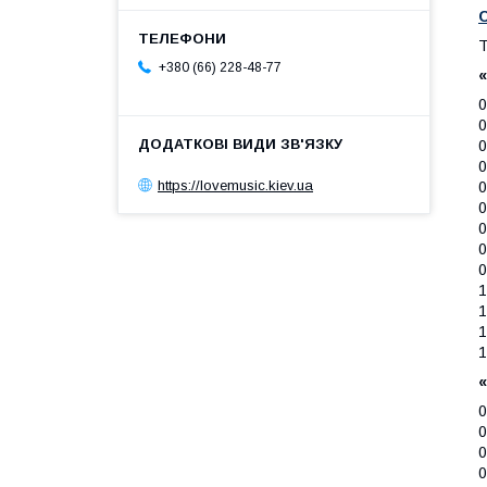
T
+380 (66) 228-48-77
«
0
0
0
0
https://lovemusic.kiev.ua
0
0
0
0
0
1
1
1
1
«
0
0
0
0