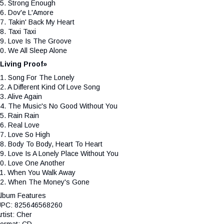
5. Strong Enough
6. Dov'e L'Amore
7. Takin' Back My Heart
8. Taxi Taxi
9. Love Is The Groove
0. We All Sleep Alone
Living Proof»
1. Song For The Lonely
2. A Different Kind Of Love Song
3. Alive Again
4. The Music's No Good Without You
5. Rain Rain
6. Real Love
7. Love So High
8. Body To Body, Heart To Heart
9. Love Is A Lonely Place Without You
0. Love One Another
1. When You Walk Away
2. When The Money's Gone
lbum Features
PC: 825646568260
rtist: Cher
ormat: CD