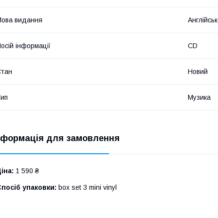
ова видання
Англійсь
осій інформації
CD
Стан
Новий
ип
Музика
нформація для замовлення
іна:
1 590 ₴
посіб упаковки:
box set 3 mini vinyl