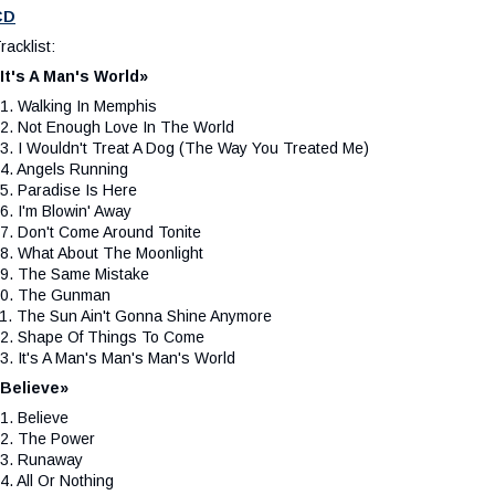
CD
racklist:
It's A Man's World»
1. Walking In Memphis
2. Not Enough Love In The World
3. I Wouldn't Treat A Dog (The Way You Treated Me)
4. Angels Running
5. Paradise Is Here
6. I'm Blowin' Away
7. Don't Come Around Tonite
8. What About The Moonlight
9. The Same Mistake
0. The Gunman
1. The Sun Ain't Gonna Shine Anymore
2. Shape Of Things To Come
3. It's A Man's Man's Man's World
Believe»
1. Believe
2. The Power
3. Runaway
4. All Or Nothing