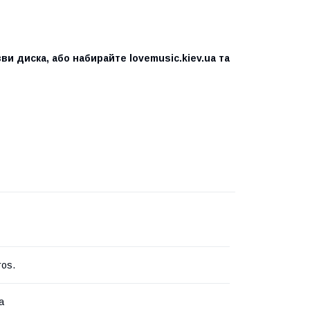
ви диска, або набирайте lovemusic.kiev.ua та
ros.
а