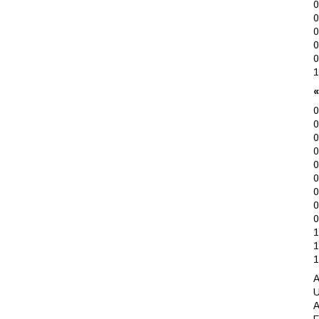
0
0
0
0
0
1
«
0
0
0
0
0
0
0
0
0
1
1
1
A
U
A
F