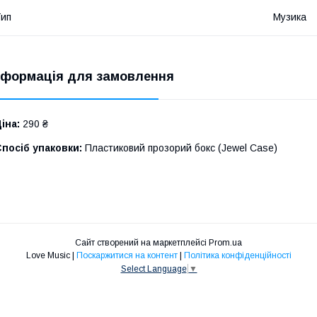
ип
Музика
нформація для замовлення
іна:
290 ₴
посіб упаковки:
Пластиковий прозорий бокс (Jewel Case)
Сайт створений на маркетплейсі
Prom.ua
Love Music |
Поскаржитися на контент
|
Політика конфіденційності
Select Language
▼