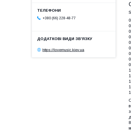
S
+380 (66) 228-48-77
0
0
0
0
0
0
https://lovemusic.kiev.ua
0
0
0
1
1
1
1
1
С
в
з
д
8
м