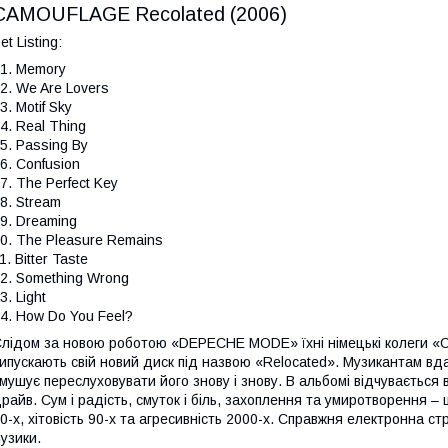
CAMOUFLAGE Recolated (2006)
et Listing:
1. Memory
2. We Are Lovers
3. Motif Sky
4. Real Thing
5. Passing By
6. Confusion
7. The Perfect Key
8. Stream
9. Dreaming
0. The Pleasure Remains
1. Bitter Taste
2. Something Wrong
3. Light
4. How Do You Feel?
лідом за новою роботою «DEPECHE MODE» їхні німецькі колеги «C
ипускають свій новий диск під назвою «Relocated». Музикантам вда
мушує переслуховувати його знову і знову. В альбомі відчувається
райв. Сум і радість, смуток і біль, захоплення та умиротворення 
0-х, хітовість 90-х та агресивність 2000-х. Справжня електронна ст
узики.