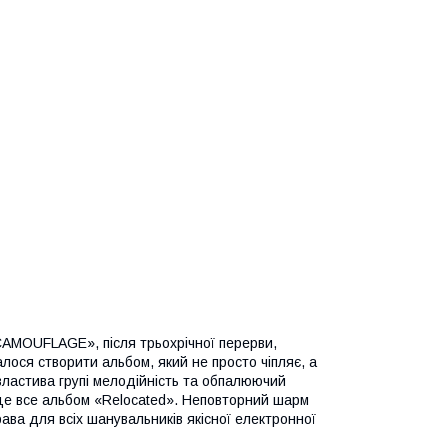
AMOUFLAGE», після трьохрічної перерви,
лося створити альбом, який не просто чіпляє, а
 властива групі мелодійність та обпалюючий
– це все альбом «Relocated». Неповторний шарм
рава для всіх шанувальників якісної електронної