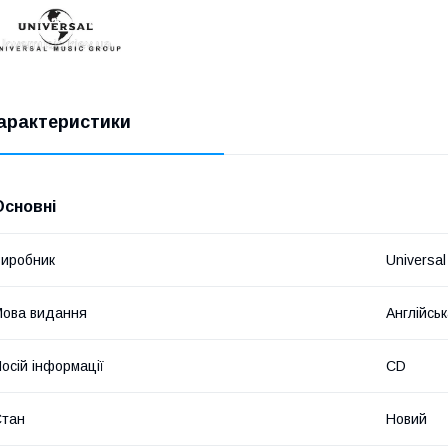
арактеристики
Основні
иробник
Universal
ова видання
Англійсь
осій інформації
CD
Стан
Новий