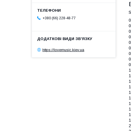
S
+380 (66) 228-48-77
0
0
0
0
0
0
https://lovemusic.kiev.ua
0
0
0
1
1
1
1
1
1
1
1
1
1
2