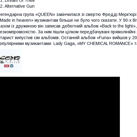
1. Dream Of Thee
2. Alternative Gun
егендарна група «QUEEN» закінчилася зі смертю Фредді Мерк'юрі і
Made in heaven» музикантам більше не було чого сказати. У 90-х Br
азом із дружиною він записав дебютний альбом «Back to the light»,
езкомпромісністю. За ним пішли цілком передбачувані прямолінійні
ітарист випустив сім альбомів. Останній альбом «Furia» вийшов у 2
опулярними музикантами: Lady Gaga, «MY CHEMICAL ROMANCE» т