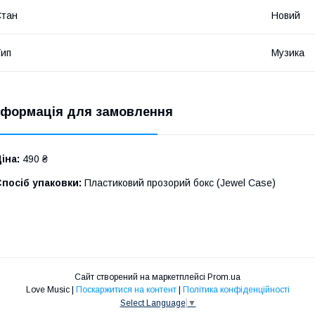
Стан
Новий
ип
Музика
нформація для замовлення
іна:
490 ₴
посіб упаковки:
Пластиковий прозорий бокс (Jewel Case)
Сайт створений на маркетплейсі
Prom.ua
Love Music |
Поскаржитися на контент
|
Політика конфіденційності
Select Language
▼