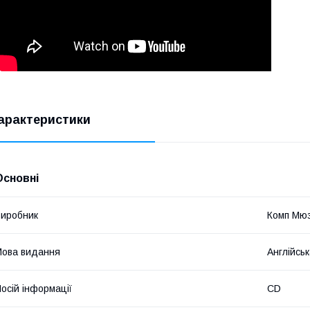
арактеристики
Основні
иробник
Комп Мю
ова видання
Англійсь
осій інформації
CD