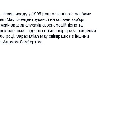
 після виходу у 1995 році останнього альбому
ian May сконцентрувався на сольній кар'єрі.
 який вразив слухачів своєї емоційністю та
 рок-альбоми. Під час сольної кар'єри уславлений
000 році. Зараз Brian May співпрацює з іншими
а Адамом Ламбертом.