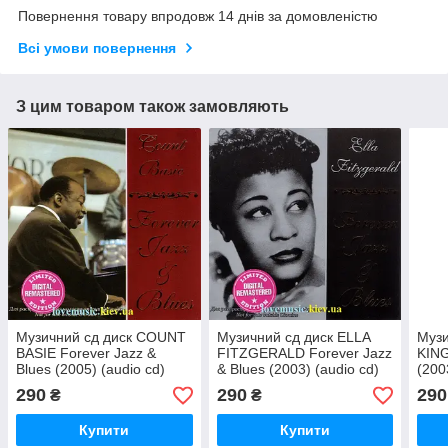
Повернення товару впродовж 14 днів за домовленістю
Всі умови повернення
З цим товаром також замовляють
Музичний сд диск COUNT
Музичний сд диск ELLA
Музи
BASIE Forever Jazz &
FITZGERALD Forever Jazz
KING
Blues (2005) (audio cd)
& Blues (2003) (audio cd)
(200
290
290
290
₴
₴
Купити
Купити