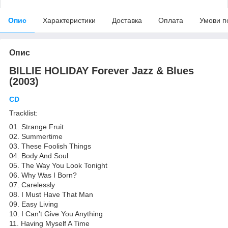
Опис
Характеристики
Доставка
Оплата
Умови п
Опис
BILLIE HOLIDAY Forever Jazz & Blues
(2003)
CD
Tracklist:
01. Strange Fruit
02. Summertime
03. These Foolish Things
04. Body And Soul
05. The Way You Look Tonight
06. Why Was I Born?
07. Carelessly
08. I Must Have That Man
09. Easy Living
10. I Can’t Give You Anything
11. Having Myself A Time