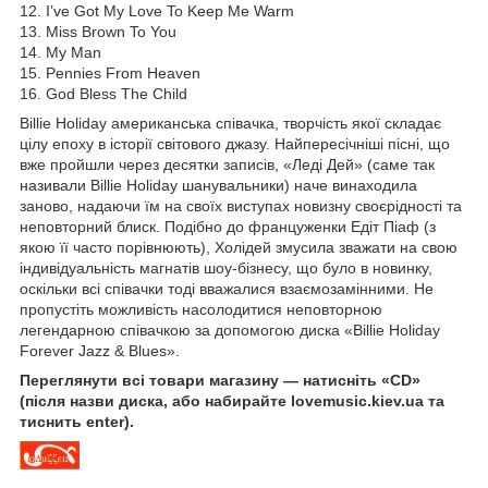
12. I’ve Got My Love To Keep Me Warm
13. Miss Brown To You
14. My Man
15. Pennies From Heaven
16. God Bless The Child
Billie Holiday американська співачка, творчість якої складає
цілу епоху в історії світового джазу. Найпересічніші пісні, що
вже пройшли через десятки записів, «Леді Дей» (саме так
називали Billie Holiday шанувальники) наче винаходила
заново, надаючи їм на своїх виступах новизну своєрідності та
неповторний блиск. Подібно до француженки Едіт Піаф (з
якою її часто порівнюють), Холідей змусила зважати на свою
індивідуальність магнатів шоу-бізнесу, що було в новинку,
оскільки всі співачки тоді вважалися взаємозамінними. Не
пропустіть можливість насолодитися неповторною
легендарною співачкою за допомогою диска «Billie Holiday
Forever Jazz & Blues».
Переглянути всі товари магазину — натисніть «CD»
(після назви диска, або набирайте lovemusic.kiev.ua та
тиснить enter).