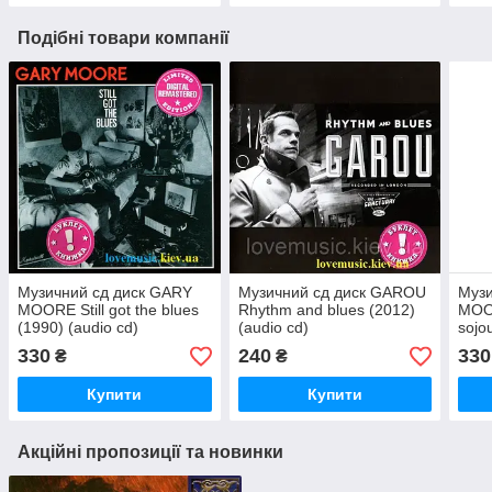
Подібні товари компанії
Музичний сд диск GARY
Музичний сд диск GAROU
Музи
MOORE Still got the blues
Rhythm and blues (2012)
MOO
(1990) (audio cd)
(audio cd)
sojo
330
240
330
₴
₴
Купити
Купити
Акційні пропозиції та новинки