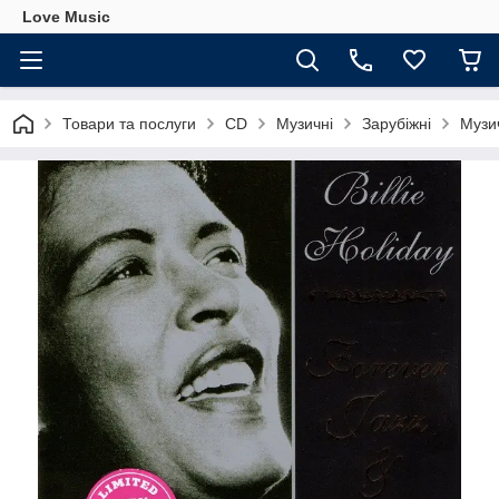
Love Music
Товари та послуги
CD
Музичні
Зарубіжні
Музич