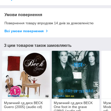
Умови повернення
Повернення товару впродовж 14 днів за домовленістю
Всі умови повернення
З цим товаром також замовляють
Музичний сд диск BECK
Музичний сд диск BECK
Музи
Guero (2005) (audio cd)
One foot in the grave
Mode
(1994) (audio cd)
cd)