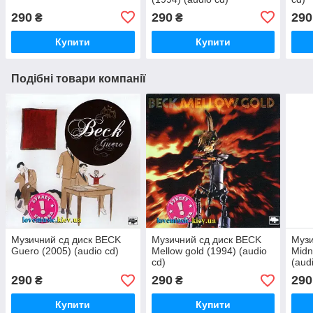
290
290
290
₴
₴
Купити
Купити
Подібні товари компанії
Музичний сд диск BECK
Музичний сд диск BECK
Музи
Guero (2005) (audio cd)
Mellow gold (1994) (audio
Midn
cd)
(aud
290
290
290
₴
₴
Купити
Купити