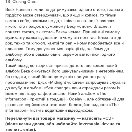
18. Closing Credit
Beck Hansen ніколи не дотримувався одного стилю, і зараз з
гордістю може стверджувати, що якщо й копіює, то тільки
самого себе, оскільки не до, ні після нього не з'являлося
нікого, хто працює в суміжному Беку «стилі». Власне, і
поняття такого, як «стиль Бека» немає. Принаймні самому
музиканту важко відповісти, в чому він полягає. Блюз та інді-
рок, техно та хіп-хоп, кантрі та реп – йому подобається все й
однаково. Тому допускаються варіації від альбому до
альбому, або в рамках однієї окремої взятої пісні одного
альбому.
Такий підхід до творчості призвів до того, що кожен новий
альбом Бека очікується його шанувальниками з нетерпінням,
бо вгадати, в який бік попрямує він наступного разу –
проблематично. Диск «Midnight vultures» запрошував слухачів
до клубу, в альбомі «Sea change» вони страждали разом із
Беком під гітару та фортепіано. Новий альбом «The
information» ігристий в традиції «Odelay», але обтяжений для
рівноваги серйозними текстами. Колекційне видання «The
information» містить додатковий відеодиском.
Переглянути всі товари магазину — натисніть «CD»
(після назви диска, або набирайте lovemusic.kiev.ua та
тиснить enter).