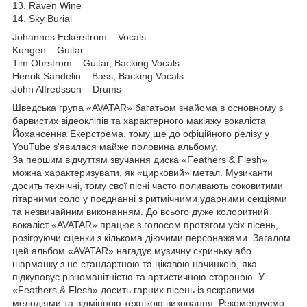
13. Raven Wine
14. Sky Burial
Johannes Eckerstrom – Vocals
Kungen – Guitar
Tim Ohrstrom – Guitar, Backing Vocals
Henrik Sandelin – Bass, Backing Vocals
John Alfredsson – Drums
Шведська група «AVATAR» багатьом знайома в основному з
барвистих відеокліпів та характерного макіяжу вокаліста
Йохансенна Екерстрема, тому ще до офіційного релізу у
YouTube з'явилася майже половина альбому.
За першим відчуттям звучання диска «Feathers & Flesh»
можна характеризувати, як «цирковий» метал. Музиканти
досить технічні, тому свої пісні часто поливають соковитими
гітарними соло у поєднанні з ритмічними ударними секціями
та незвичайним виконанням. До всього дуже колоритний
вокаліст «AVATAR» працює з голосом протягом усіх пісень,
розігруючи сценки з кількома діючими персонажами. Загалом
цей альбом «AVATAR» нагадує музичну скриньку або
шарманку з не стандартною та цікавою начинкою, яка
підкуповує різноманітністю та артистичною стороною. У
«Feathers & Flesh» досить гарних пісень із яскравими
мелодіями та відмінною технікою виконання. Рекомендуємо