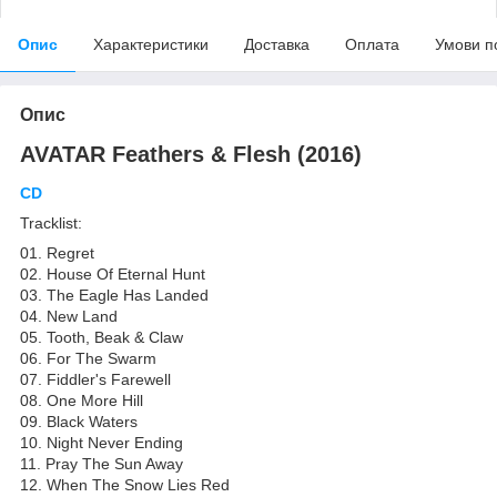
Опис
Характеристики
Доставка
Оплата
Умови п
Опис
AVATAR Feathers & Flesh (2016)
CD
Tracklist:
01. Regret
02. House Of Eternal Hunt
03. The Eagle Has Landed
04. New Land
05. Tooth, Beak & Claw
06. For The Swarm
07. Fiddler's Farewell
08. One More Hill
09. Black Waters
10. Night Never Ending
11. Pray The Sun Away
12. When The Snow Lies Red