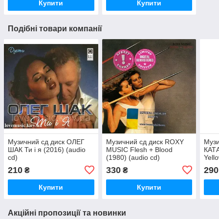
Купити
Купити
Подібні товари компанії
Музичний сд диск ОЛЕГ
Музичний сд диск ROXY
Музи
ШАК Ти і я (2016) (audio
MUSIC Flesh + Blood
КАТ
cd)
(1980) (audio cd)
Yell
210
330
290
₴
₴
Купити
Купити
Акційні пропозиції та новинки