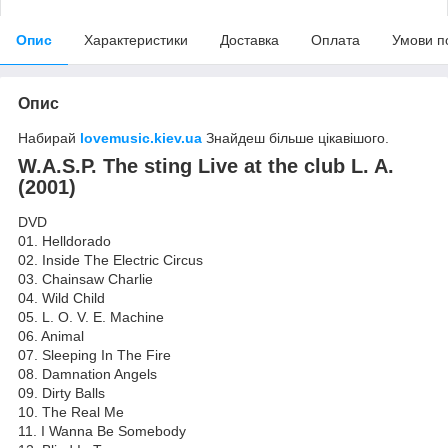
Опис
Характеристики
Доставка
Оплата
Умови п
Опис
Набирай
lovemusic.kiev.ua
Знайдеш більше цікавішого.
W.A.S.P. The sting Live at the club L. A.
(2001)
DVD
01. Helldorado
02. Inside The Electric Circus
03. Chainsaw Charlie
04. Wild Child
05. L. O. V. E. Machine
06. Animal
07. Sleeping In The Fire
08. Damnation Angels
09. Dirty Balls
10. The Real Me
11. I Wanna Be Somebody