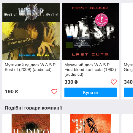
Музичний сд диск W.A.S.P.
Музичний диск W.A.S.P.
Музи
Best of (2009) (audio cd)
First blood Last cuts (1993)
Golg
(audio cd)
330
340
₴
190
₴
Купити
Подібні товари компанії