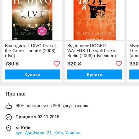
Відеодиск IL DIVO Live at
Відео диск ROGER
Музи
the Greek Theatre (2006)
WATERS The wall Live in
The 
(dvd)
Berlin (2006) (dvd video)
(aud
780
320
330
₴
₴
Купити
Купити
Про нас
98% позитивних з 268 відгуків за рік
Працює з 02.11.2015
м. Київ
вул. Драйзера, 21, Київ, Україна