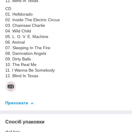
12. Blind In Texas
CD
01. Helldorado
02. Inside The Electric Circus
03. Chainsaw Charlie
04. Wild Child
05. L. O. V. E. Machine
06. Animal
07. Sleeping In The Fire
08. Damnation Angels
09. Dirty Balls
10. The Real Me
11. I Wanna Be Somebody
12. Blind In Texas
Приховати
Спосіб упаковки
dvd box